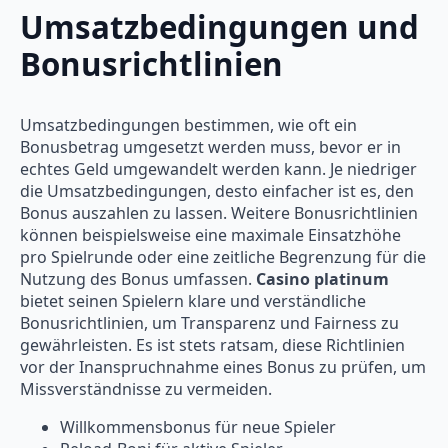
Umsatzbedingungen und
Bonusrichtlinien
Umsatzbedingungen bestimmen, wie oft ein
Bonusbetrag umgesetzt werden muss, bevor er in
echtes Geld umgewandelt werden kann. Je niedriger
die Umsatzbedingungen, desto einfacher ist es, den
Bonus auszahlen zu lassen. Weitere Bonusrichtlinien
können beispielsweise eine maximale Einsatzhöhe
pro Spielrunde oder eine zeitliche Begrenzung für die
Nutzung des Bonus umfassen.
Casino platinum
bietet seinen Spielern klare und verständliche
Bonusrichtlinien, um Transparenz und Fairness zu
gewährleisten. Es ist stets ratsam, diese Richtlinien
vor der Inanspruchnahme eines Bonus zu prüfen, um
Missverständnisse zu vermeiden.
Willkommensbonus für neue Spieler