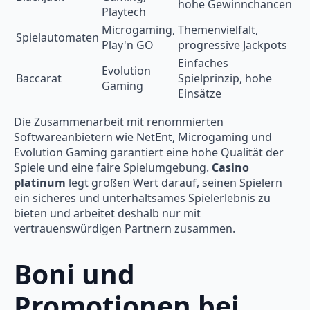
hohe Gewinnchancen
Playtech
Microgaming,
Themenvielfalt,
Spielautomaten
Play'n GO
progressive Jackpots
Einfaches
Evolution
Baccarat
Spielprinzip, hohe
Gaming
Einsätze
Die Zusammenarbeit mit renommierten
Softwareanbietern wie NetEnt, Microgaming und
Evolution Gaming garantiert eine hohe Qualität der
Spiele und eine faire Spielumgebung.
Casino
platinum
legt großen Wert darauf, seinen Spielern
ein sicheres und unterhaltsames Spielerlebnis zu
bieten und arbeitet deshalb nur mit
vertrauenswürdigen Partnern zusammen.
Boni und
Promotionen bei