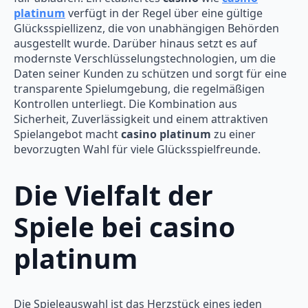
platinum
verfügt in der Regel über eine gültige
Glücksspiellizenz, die von unabhängigen Behörden
ausgestellt wurde. Darüber hinaus setzt es auf
modernste Verschlüsselungstechnologien, um die
Daten seiner Kunden zu schützen und sorgt für eine
transparente Spielumgebung, die regelmäßigen
Kontrollen unterliegt. Die Kombination aus
Sicherheit, Zuverlässigkeit und einem attraktiven
Spielangebot macht
casino platinum
zu einer
bevorzugten Wahl für viele Glücksspielfreunde.
Die Vielfalt der
Spiele bei casino
platinum
Die Spieleauswahl ist das Herzstück eines jeden