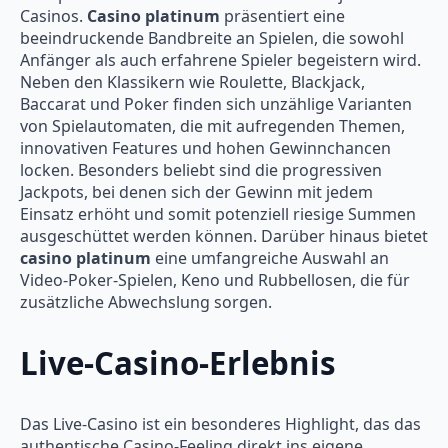
Casinos.
Casino platinum
präsentiert eine
beeindruckende Bandbreite an Spielen, die sowohl
Anfänger als auch erfahrene Spieler begeistern wird.
Neben den Klassikern wie Roulette, Blackjack,
Baccarat und Poker finden sich unzählige Varianten
von Spielautomaten, die mit aufregenden Themen,
innovativen Features und hohen Gewinnchancen
locken. Besonders beliebt sind die progressiven
Jackpots, bei denen sich der Gewinn mit jedem
Einsatz erhöht und somit potenziell riesige Summen
ausgeschüttet werden können. Darüber hinaus bietet
casino platinum
eine umfangreiche Auswahl an
Video-Poker-Spielen, Keno und Rubbellosen, die für
zusätzliche Abwechslung sorgen.
Live-Casino-Erlebnis
Das Live-Casino ist ein besonderes Highlight, das das
authentische Casino-Feeling direkt ins eigene