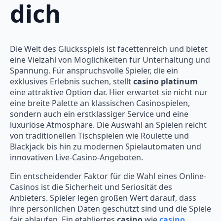
dich
Die Welt des Glücksspiels ist facettenreich und bietet
eine Vielzahl von Möglichkeiten für Unterhaltung und
Spannung. Für anspruchsvolle Spieler, die ein
exklusives Erlebnis suchen, stellt
casino platinum
eine attraktive Option dar. Hier erwartet sie nicht nur
eine breite Palette an klassischen Casinospielen,
sondern auch ein erstklassiger Service und eine
luxuriöse Atmosphäre. Die Auswahl an Spielen reicht
von traditionellen Tischspielen wie Roulette und
Blackjack bis hin zu modernen Spielautomaten und
innovativen Live-Casino-Angeboten.
Ein entscheidender Faktor für die Wahl eines Online-
Casinos ist die Sicherheit und Seriosität des
Anbieters. Spieler legen großen Wert darauf, dass
ihre persönlichen Daten geschützt sind und die Spiele
fair ablaufen. Ein etabliertes
casino
wie
casino