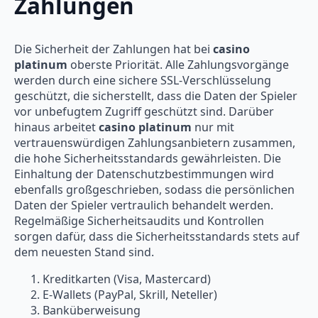
Zahlungen
Die Sicherheit der Zahlungen hat bei
casino
platinum
oberste Priorität. Alle Zahlungsvorgänge
werden durch eine sichere SSL-Verschlüsselung
geschützt, die sicherstellt, dass die Daten der Spieler
vor unbefugtem Zugriff geschützt sind. Darüber
hinaus arbeitet
casino platinum
nur mit
vertrauenswürdigen Zahlungsanbietern zusammen,
die hohe Sicherheitsstandards gewährleisten. Die
Einhaltung der Datenschutzbestimmungen wird
ebenfalls großgeschrieben, sodass die persönlichen
Daten der Spieler vertraulich behandelt werden.
Regelmäßige Sicherheitsaudits und Kontrollen
sorgen dafür, dass die Sicherheitsstandards stets auf
dem neuesten Stand sind.
Kreditkarten (Visa, Mastercard)
E-Wallets (PayPal, Skrill, Neteller)
Banküberweisung