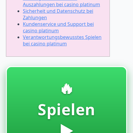
Auszahlungen bei casino platinum
Sicherheit und Datenschutz bei
Zahlungen
Kundenservice und Support bei
casino platinum
Verantwortungsbewusstes Spielen
bei casino platinum
🔥
Spielen
▶️