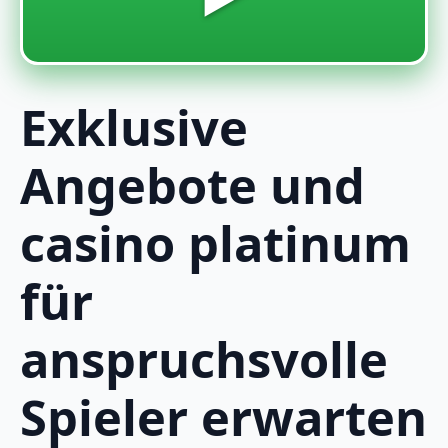
Exklusive
Angebote und
casino platinum
für
anspruchsvolle
Spieler erwarten