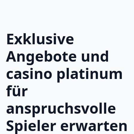
Exklusive
Angebote und
casino platinum
für
anspruchsvolle
Spieler erwarten