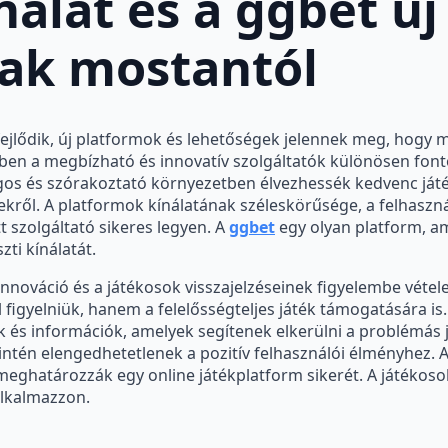
nálat és a ggbet új
nak mostantól
ejlődik, új platformok és lehetőségek jelennek meg, hogy 
en a megbízható és innovatív szolgáltatók különösen fonto
os és szórakoztató környezetben élvezhessék kedvenc játék
ről. A platformok kínálatának széleskörűsége, a felhaszná
 szolgáltató sikeres legyen. A
ggbet
egy olyan platform, a
ti kínálatát.
innováció és a játékosok visszajelzéseinek figyelembe véte
l figyelniük, hanem a felelősségteljes játék támogatására i
 és információk, amelyek segítenek elkerülni a problémás já
intén elengedhetetlenek a pozitív felhasználói élményhez. 
eghatározzák egy online játékplatform sikerét. A játékosok
alkalmazzon.