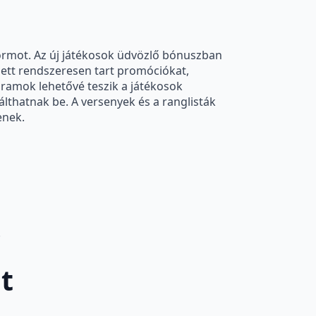
rmot. Az új játékosok üdvözlő bónuszban
lett rendszeresen tart promóciókat,
ramok lehetővé teszik a játékosok
lthatnak be. A versenyek és a ranglisták
enek.
.
t