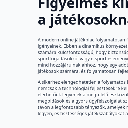
Figyelmes kí
a játékosok
A modern online játékpiac folyamatosan f
igényeinek. Ebben a dinamikus környezetb
számára kulcsfontosságú, hogy biztonság
sportfogadásokról vagy e-sport események
mind hozzájárulnak ahhoz, hogy egy adott
játékosok számára, és folyamatosan fejlesz
A sikerhez elengedhetetlen a folyamatos 
nemcsak a technológiai fejlesztésekre kel
elérhetőek legyenek a megfelelő eszközök
megoldások és a gyors ügyfélszolgálat sz
távon a legfontosabb tényezők, amelyek m
legyen, és tisztességes játékszabályokat 