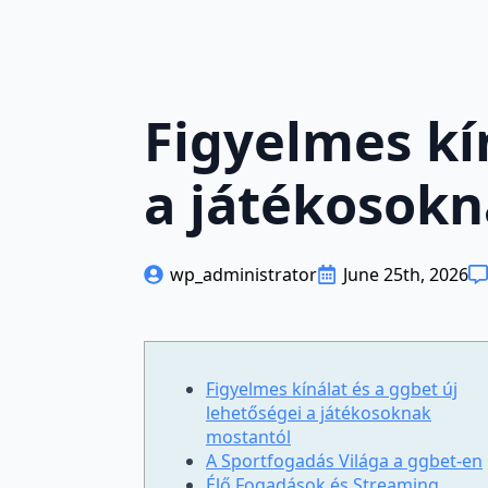
Figyelmes kí
a játékosok
wp_administrator
June 25th, 2026
Figyelmes kínálat és a ggbet új
lehetőségei a játékosoknak
mostantól
A Sportfogadás Világa a ggbet-en
Élő Fogadások és Streaming