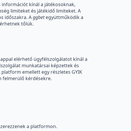
információt kínál a játékosoknak,
ség limiteket és játékidő limiteket. A
os időszakra. A
ggbet
együttműködik a
kérhetnek tőlük.
nappal elérhető ügyfélszolgálatot kínál a
élszolgálat munkatársai képzettek és
platform emellett egy részletes GYIK
an felmerülő kérdésekre.
 szerezzenek a platformon.