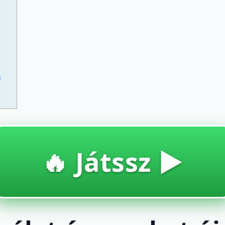
s
🔥 Játssz ▶️