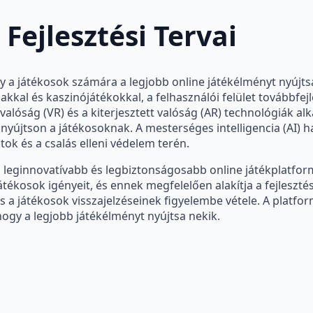
 Fejlesztési Tervai
 a játékosok számára a legjobb online játékélményt nyújtsa. 
gakkal és kaszinójátékokkal, a felhasználói felület továbbfe
s valóság (VR) és a kiterjesztett valóság (AR) technológiák a
újtson a játékosoknak. A mesterséges intelligencia (AI) has
tok és a csalás elleni védelem terén.
a leginnovatívabb és legbiztonságosabb online játékplatfor
átékosok igényeit, és ennek megfelelően alakítja a fejlesztés
 a játékosok visszajelzéseinek figyelembe vétele. A platfor
ogy a legjobb játékélményt nyújtsa nekik.