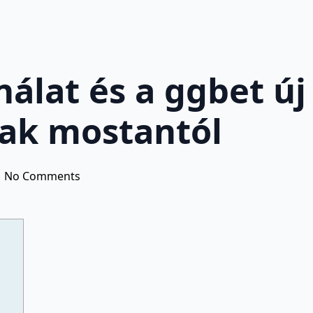
nálat és a ggbet új
nak mostantól
No Comments