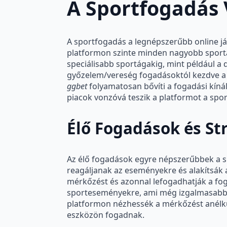
A Sportfogadás 
A sportfogadás a legnépszerűbb online já
platformon szinte minden nagyobb sportág
speciálisabb sportágakig, mint például a 
győzelem/vereség fogadásoktól kezdve a
ggbet
folyamatosan bővíti a fogadási kínál
piacok vonzóvá teszik a platformot a spo
Élő Fogadások és St
Az élő fogadások egyre népszerűbbek a s
reagáljanak az eseményekre és alakítsák 
mérkőzést és azonnal lefogadhatják a foga
sporteseményekre, ami még izgalmasabbá t
platformon nézhessék a mérkőzést anélkül
eszközön fogadnak.