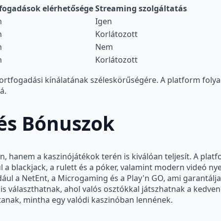
 fogadások elérhetősége
Streaming szolgáltatás
n
Igen
n
Korlátozott
n
Nem
n
Korlátozott
rtfogadási kínálatának széleskörűségére. A platform folyam
á.
 és Bónuszok
 hanem a kaszinójátékok terén is kiválóan teljesít. A platf
l a blackjack, a rulett és a póker, valamint modern videó ny
dául a NetEnt, a Microgaming és a Play'n GO, ami garantálj
 is választhatnak, ahol valós osztókkal játszhatnak a kedve
tanak, mintha egy valódi kaszinóban lennének.