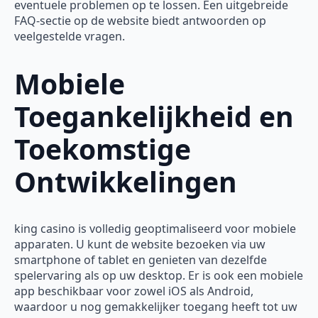
eventuele problemen op te lossen. Een uitgebreide
FAQ-sectie op de website biedt antwoorden op
veelgestelde vragen.
Mobiele
Toegankelijkheid en
Toekomstige
Ontwikkelingen
king casino is volledig geoptimaliseerd voor mobiele
apparaten. U kunt de website bezoeken via uw
smartphone of tablet en genieten van dezelfde
spelervaring als op uw desktop. Er is ook een mobiele
app beschikbaar voor zowel iOS als Android,
waardoor u nog gemakkelijker toegang heeft tot uw