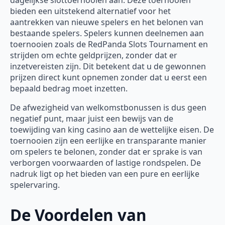
bieden een uitstekend alternatief voor het
aantrekken van nieuwe spelers en het belonen van
bestaande spelers. Spelers kunnen deelnemen aan
toernooien zoals de RedPanda Slots Tournament en
strijden om echte geldprijzen, zonder dat er
inzetvereisten zijn. Dit betekent dat u de gewonnen
prijzen direct kunt opnemen zonder dat u eerst een
bepaald bedrag moet inzetten.
De afwezigheid van welkomstbonussen is dus geen
negatief punt, maar juist een bewijs van de
toewijding van king casino aan de wettelijke eisen. De
toernooien zijn een eerlijke en transparante manier
om spelers te belonen, zonder dat er sprake is van
verborgen voorwaarden of lastige rondspelen. De
nadruk ligt op het bieden van een pure en eerlijke
spelervaring.
De Voordelen van