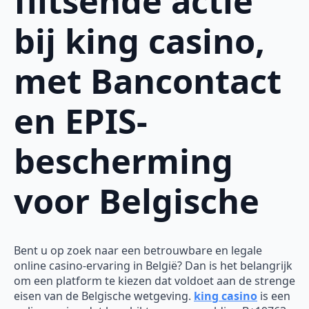
flitsende actie
bij king casino,
met Bancontact
en EPIS-
bescherming
voor Belgische
Bent u op zoek naar een betrouwbare en legale
online casino-ervaring in België? Dan is het belangrijk
om een platform te kiezen dat voldoet aan de strenge
eisen van de Belgische wetgeving.
king casino
is een