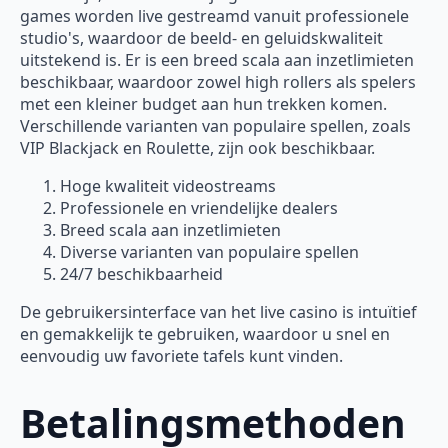
games worden live gestreamd vanuit professionele
studio's, waardoor de beeld- en geluidskwaliteit
uitstekend is. Er is een breed scala aan inzetlimieten
beschikbaar, waardoor zowel high rollers als spelers
met een kleiner budget aan hun trekken komen.
Verschillende varianten van populaire spellen, zoals
VIP Blackjack en Roulette, zijn ook beschikbaar.
Hoge kwaliteit videostreams
Professionele en vriendelijke dealers
Breed scala aan inzetlimieten
Diverse varianten van populaire spellen
24/7 beschikbaarheid
De gebruikersinterface van het live casino is intuïtief
en gemakkelijk te gebruiken, waardoor u snel en
eenvoudig uw favoriete tafels kunt vinden.
Betalingsmethoden