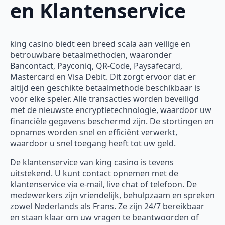
en Klantenservice
king casino biedt een breed scala aan veilige en
betrouwbare betaalmethoden, waaronder
Bancontact, Payconiq, QR-Code, Paysafecard,
Mastercard en Visa Debit. Dit zorgt ervoor dat er
altijd een geschikte betaalmethode beschikbaar is
voor elke speler. Alle transacties worden beveiligd
met de nieuwste encryptietechnologie, waardoor uw
financiële gegevens beschermd zijn. De stortingen en
opnames worden snel en efficiënt verwerkt,
waardoor u snel toegang heeft tot uw geld.
De klantenservice van king casino is tevens
uitstekend. U kunt contact opnemen met de
klantenservice via e-mail, live chat of telefoon. De
medewerkers zijn vriendelijk, behulpzaam en spreken
zowel Nederlands als Frans. Ze zijn 24/7 bereikbaar
en staan klaar om uw vragen te beantwoorden of