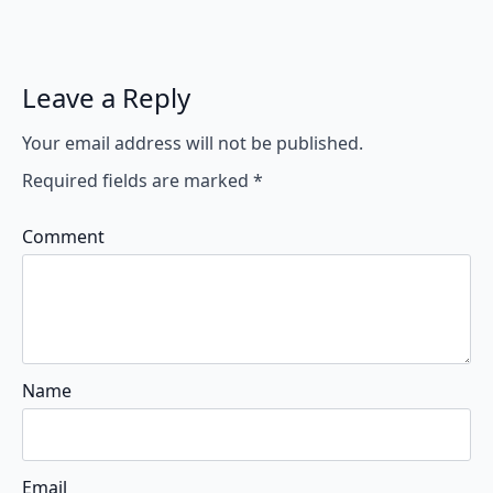
Leave a Reply
Your email address will not be published.
Required fields are marked
*
Comment
Name
Email