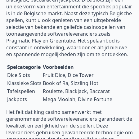
unieke vorm van entertainment die specifiek populair
is in de Belgische markt. Naast deze typisch Belgische
spellen, kunt u ook genieten van een uitgebreide
selectie van bekende en geliefde casinospellen van
toonaangevende softwareleveranciers zoals
Pragmatic Play en Greentube. Het spelaanbod is
constant in ontwikkeling, waardoor er altijd nieuwe
en spannende mogelijkheden zijn om te ontdekken.
Spelcategorie
Voorbeelden
Dice Slots
Fruit Dice, Dice Tower
Klassieke Slots
Book of Ra, Sizzling Hot
Tafelspellen
Roulette, Blackjack, Baccarat
Jackpots
Mega Moolah, Divine Fortune
Het feit dat king casino samenwerkt met
gerenommeerde softwareleveranciers garandeert de
kwaliteit en eerlijkheid van de spellen. Deze
leveranciers gebruiken geavanceerde technologie om