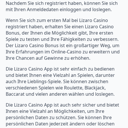
Nachdem Sie sich registriert haben, können Sie sich
mit Ihren Anmeldedaten einloggen und loslegen.
Wenn Sie sich zum ersten Mal bei Lizaro Casino
registriert haben, erhalten Sie einen Lizaro Casino
Bonus, der Ihnen die Möglichkeit gibt, Ihre ersten
Spiele zu testen und Ihre Fähigkeiten zu verbessern.
Der Lizaro Casino Bonus ist ein großartiger Weg, um
Ihre Erfahrungen im Online-Casino zu erweitern und
Ihre Chancen auf Gewinne zu erhöhen.
Die Lizaro Casino App ist sehr einfach zu bedienen
und bietet Ihnen eine Vielzahl an Spielen, darunter
auch Ihre Lieblings-Spiele. Sie können zwischen
verschiedenen Spielen wie Roulette, Blackjack,
Baccarat und vielen anderen wählen und loslegen.
Die Lizaro Casino App ist auch sehr sicher und bietet
Ihnen eine Vielzahl an Möglichkeiten, um Ihre
persönlichen Daten zu schützen. Sie können Ihre
persönlichen Daten jederzeit ändern oder löschen