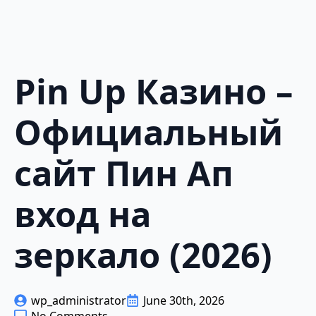
Pin Up Казино –
Официальный
сайт Пин Ап
вход на
зеркало (2026)
wp_administrator
June 30th, 2026