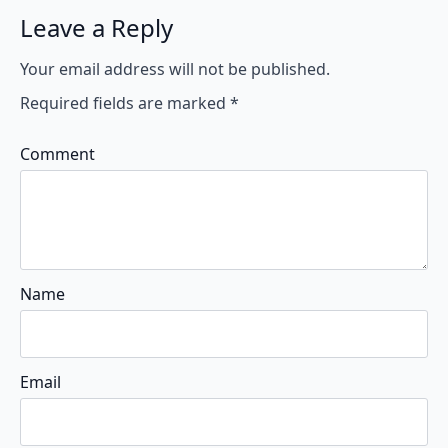
Leave a Reply
Your email address will not be published.
Required fields are marked
*
Comment
Name
Email