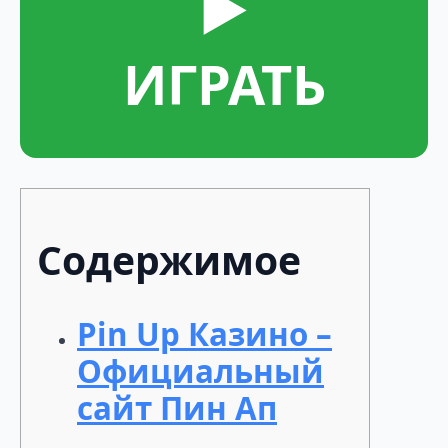
▶️
ИГРАТЬ
Содержимое
Pin Up Казино –
Официальный
сайт Пин Ап