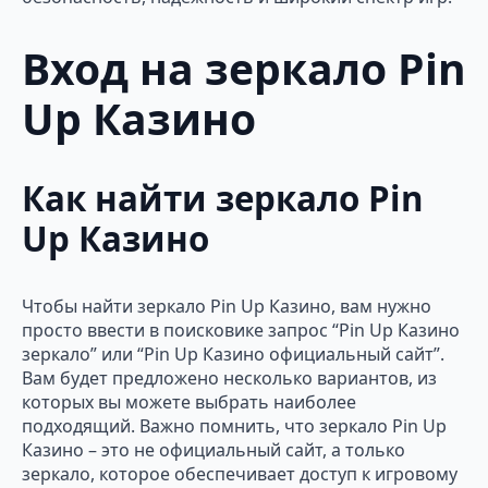
Вход на зеркало Pin
Up Казино
Как найти зеркало Pin
Up Казино
Чтобы найти зеркало Pin Up Казино, вам нужно
просто ввести в поисковике запрос “Pin Up Казино
зеркало” или “Pin Up Казино официальный сайт”.
Вам будет предложено несколько вариантов, из
которых вы можете выбрать наиболее
подходящий. Важно помнить, что зеркало Pin Up
Казино – это не официальный сайт, а только
зеркало, которое обеспечивает доступ к игровому