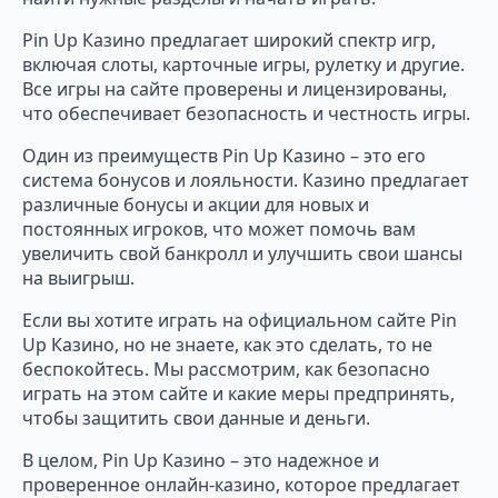
Pin Up Казино предлагает широкий спектр игр,
включая слоты, карточные игры, рулетку и другие.
Все игры на сайте проверены и лицензированы,
что обеспечивает безопасность и честность игры.
Один из преимуществ Pin Up Казино – это его
система бонусов и лояльности. Казино предлагает
различные бонусы и акции для новых и
постоянных игроков, что может помочь вам
увеличить свой банкролл и улучшить свои шансы
на выигрыш.
Если вы хотите играть на официальном сайте Pin
Up Казино, но не знаете, как это сделать, то не
беспокойтесь. Мы рассмотрим, как безопасно
играть на этом сайте и какие меры предпринять,
чтобы защитить свои данные и деньги.
В целом, Pin Up Казино – это надежное и
проверенное онлайн-казино, которое предлагает