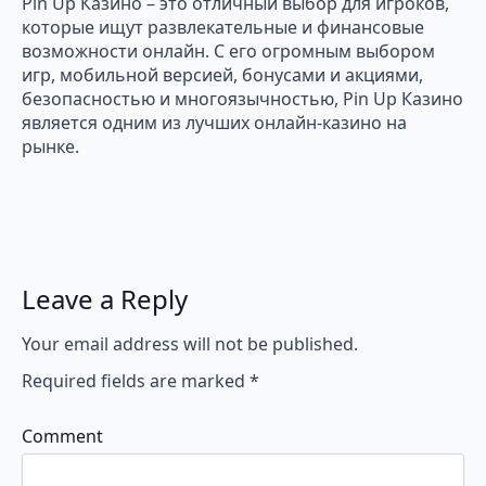
Pin Up Казино – это отличный выбор для игроков,
которые ищут развлекательные и финансовые
возможности онлайн. С его огромным выбором
игр, мобильной версией, бонусами и акциями,
безопасностью и многоязычностью, Pin Up Казино
является одним из лучших онлайн-казино на
рынке.
Leave a Reply
Your email address will not be published.
Required fields are marked
*
Comment