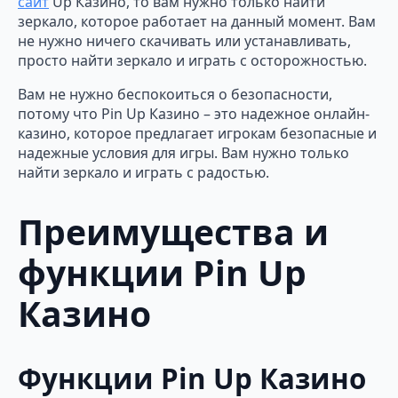
сайт
Up Казино, то вам нужно только найти
зеркало, которое работает на данный момент. Вам
не нужно ничего скачивать или устанавливать,
просто найти зеркало и играть с осторожностью.
Вам не нужно беспокоиться о безопасности,
потому что Pin Up Казино – это надежное онлайн-
казино, которое предлагает игрокам безопасные и
надежные условия для игры. Вам нужно только
найти зеркало и играть с радостью.
Преимущества и
функции Pin Up
Казино
Функции Pin Up Казино