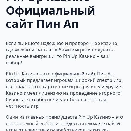
Официальный
сайт Пин Ап
Если вы ищете надежное и проверенное казино,
где можно играть в любимые игры и получать
реальные выигрыши, то Pin Up Казино – ваш
выбор!
Pin Up Казино – это официальный сайт Пин Ап,
который предлагает игрокам широкий спектр игр,
включая слоты, карточные игры, рулетку и другие.
Казино имеет лицензию на проведение игорного
бизнеса, что обеспечивает безопасность и
честность игр.
Один из главных преимуществ Pin Up Казино – это
его огромный выбор игр. Здесь вы можете найти
игры от известных разработчиков, таких как