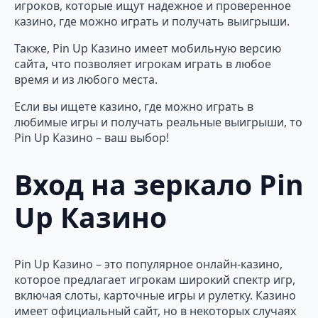
игроков, которые ищут надежное и проверенное
казино, где можно играть и получать выигрыши.
Также, Pin Up Казино имеет мобильную версию
сайта, что позволяет игрокам играть в любое
время и из любого места.
Если вы ищете казино, где можно играть в
любимые игры и получать реальные выигрыши, то
Pin Up Казино – ваш выбор!
Вход на зеркало Pin
Up Казино
Pin Up Казино – это популярное онлайн-казино,
которое предлагает игрокам широкий спектр игр,
включая слоты, карточные игры и рулетку. Казино
имеет официальный сайт, но в некоторых случаях