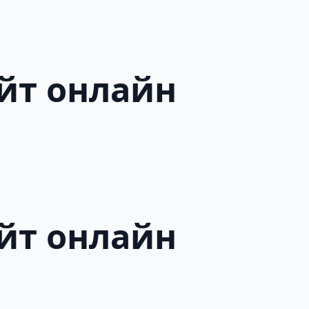
йт онлайн
йт онлайн