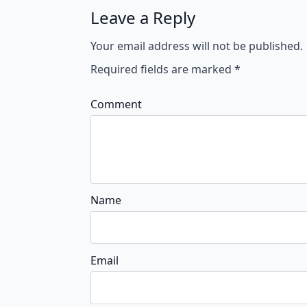
Leave a Reply
Your email address will not be published.
Required fields are marked
*
Comment
Name
Email