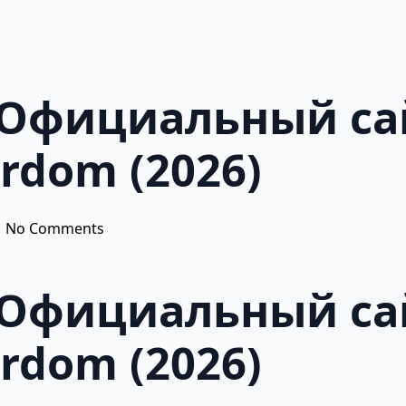
 Официальный са
rdom (2026)
No Comments
 Официальный са
rdom (2026)