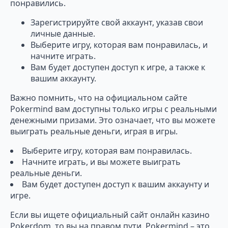
понравились.
Зарегистрируйте свой аккаунт, указав свои
личные данные.
Выберите игру, которая вам понравилась, и
начните играть.
Вам будет доступен доступ к игре, а также к
вашим аккаунту.
Важно помнить, что на официальном сайте
Pokermind вам доступны только игры с реальными
денежными призами. Это означает, что вы можете
выиграть реальные деньги, играя в игры.
Выберите игру, которая вам понравилась.
Начните играть, и вы можете выиграть
реальные деньги.
Вам будет доступен доступ к вашим аккаунту и
игре.
Если вы ищете официальный сайт онлайн казино
Pokerdom, то вы на правом пути. Pokermind – это