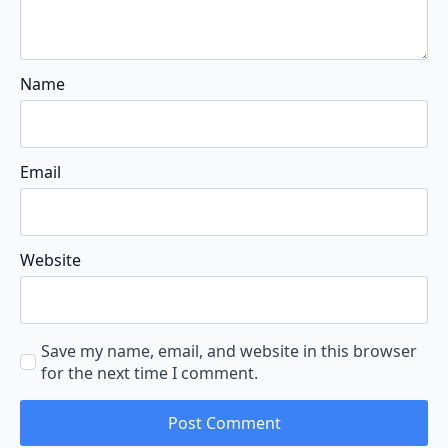
Name
Email
Website
Save my name, email, and website in this browser
for the next time I comment.