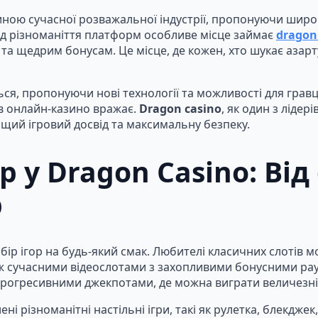
ною сучасної розважальної індустрії, пропонуючи широк
ред різноманіття платформ особливе місце займає
dragon
 та щедрим бонусам. Це місце, де кожен, хто шукає азар
ся, пропонуючи нові технології та можливості для гравці
 в онлайн-казино вражає.
Dragon casino
, як один з лідер
щий ігровий досвід та максимальну безпеку.
 у Dragon Casino: Від
р
ір ігор на будь-який смак. Любителі класичних слотів
акож сучасними відеослотами з захопливими бонусними р
 прогресивними джекпотами, де можна виграти величезні
ні різноманітні настільні ігри, такі як рулетка, блекджек