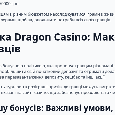
50000 грн
вцям з різним бюджетом насолоджуватися іграми з жив
ерами, щоб задовольнити потреби всіх своїх гравців.
ка Dragon Casino: Ма
вців
бонусною політикою, яка пропонує гравцям різноманітні 
є збільшити свій початковий депозит та отримати додатк
а перезавантаження депозиту, кешбек та інші акції.
ь турніри та розіграші призів, де гравці можуть виграти 
вказані на сайті казино, що забезпечує прозорість та че
у бонусів: Важливі умови, 