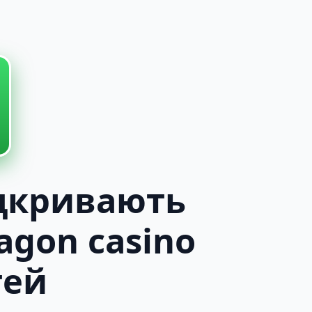
ідкривають
agon casino
тей