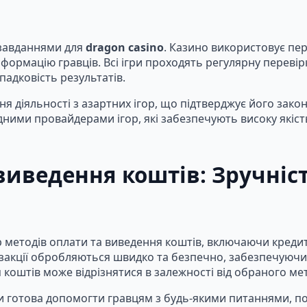
 завданнями для
dragon casino
. Казино використовує пер
нформацію гравців. Всі ігри проходять регулярну перев
падковість результатів.
ня діяльності з азартних ігор, що підтверджує його зако
дними провайдерами ігор, які забезпечують високу якіст
виведення коштів: Зручніс
методів оплати та виведення коштів, включаючи кредитн
анзакції обробляються швидко та безпечно, забезпечуючи
 коштів може відрізнятися в залежності від обраного ме
 готова допомогти гравцям з будь-якими питаннями, п