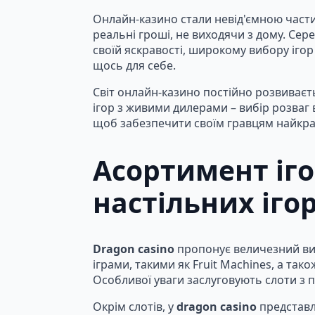
Онлайн-казино стали невід'ємною части
реальні гроші, не виходячи з дому. Се
своїй яскравості, широкому вибору ігор
щось для себе.
Світ онлайн-казино постійно розвиваєть
ігор з живими дилерами – вибір розваг
щоб забезпечити своїм гравцям найкра
Асортимент ігор
настільних іго
Dragon casino
пропонує величезний виб
іграми, такими як Fruit Machines, а т
Особливої уваги заслуговують слоти з
Окрім слотів, у
dragon casino
представле