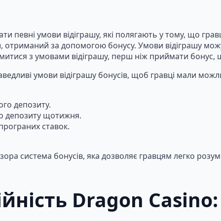
и певні умови відіграшу, які полягають у тому, що грав
 отриманий за допомогою бонусу. Умови відіграшу можут
омитися з умовами відіграшу, перш ніж приймати бонус,
ведливі умови відіграшу бонусів, щоб гравці мали можли
ого депозиту.
до депозиту щотижня.
програних ставок.
озора система бонусів, яка дозволяє гравцям легко розу
ійність Dragon Casino: