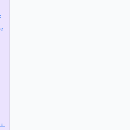
:
те
в
o: