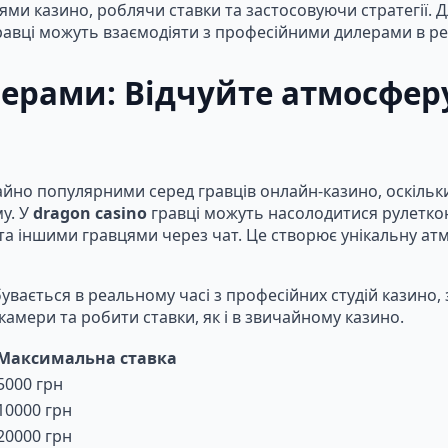
ми казино, роблячи ставки та застосовуючи стратегії. Д
равці можуть взаємодіяти з професійними дилерами в ре
ерами: Відчуйте атмосфер
йно популярними серед гравців онлайн-казино, оскільки
у. У
dragon casino
гравці можуть насолодитися рулеткою
а іншими гравцями через чат. Це створює унікальну ат
увається в реальному часі з професійних студій казино, 
 камери та робити ставки, як і в звичайному казино.
Максимальна ставка
5000 грн
10000 грн
20000 грн