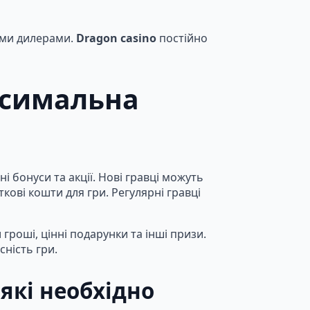
ими дилерами.
Dragon casino
постійно
ксимальна
бонуси та акції. Нові гравці можуть
ові кошти для гри. Регулярні гравці
гроші, цінні подарунки та інші призи.
сність гри.
які необхідно