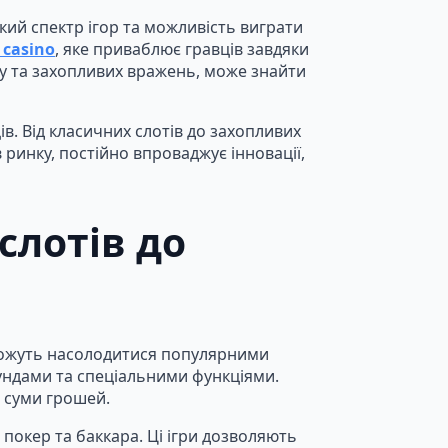
ий спектр ігор та можливість виграти
 casino
, яке приваблює гравців завдяки
ту та захопливих вражень, може знайти
в. Від класичних слотів до захопливих
ів ринку, постійно впроваджує інновації,
 слотів до
 можуть насолодитися популярними
аундами та спеціальними функціями.
 суми грошей.
, покер та баккара. Ці ігри дозволяють