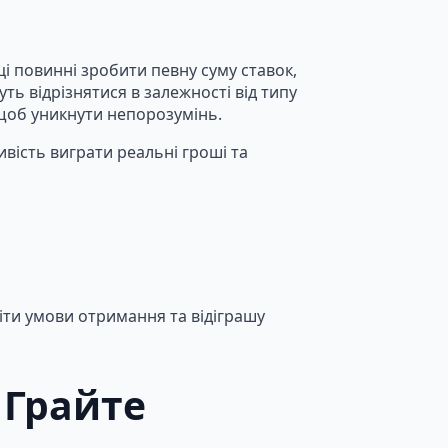
ці повинні зробити певну суму ставок,
ь відрізнятися в залежності від типу
 щоб уникнути непорозумінь.
вість виграти реальні гроші та
міти умови отримання та відіграшу
 Грайте