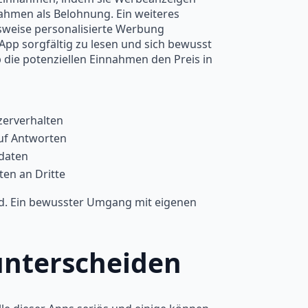
nahmen als Belohnung. Ein weiteres
lsweise personalisierte Werbung
 App sorgfältig zu lesen und sich bewusst
 die potenziellen Einnahmen den Preis in
erverhalten
auf Antworten
sdaten
en an Dritte
nd. Ein bewusster Umgang mit eigenen
unterscheiden