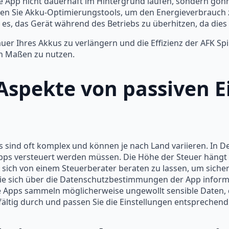
ie App nicht dauerhaft im Hintergrund laufen, sondern gön
n Sie Akku-Optimierungstools, um den Energieverbrauch 
es, das Gerät während des Betriebs zu überhitzen, da dies 
uer Ihres Akkus zu verlängern und die Effizienz der AFK Sp
in Maßen zu nutzen.
 Aspekte von passiven
 sind oft komplex und können je nach Land variieren. In De
pps versteuert werden müssen. Die Höhe der Steuer häng
, sich von einem Steuerberater beraten zu lassen, um sicherz
 Sie sich über die Datenschutzbestimmungen der App informi
ge Apps sammeln möglicherweise ungewollt sensible Daten, 
fältig durch und passen Sie die Einstellungen entsprechend