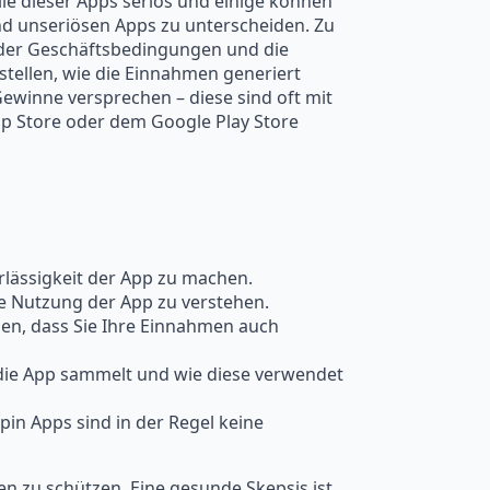
lle dieser Apps seriös und einige können
und unseriösen Apps zu unterscheiden. Zu
z der Geschäftsbedingungen und die
stellen, wie die Einnahmen generiert
ewinne versprechen – diese sind oft mit
App Store oder dem Google Play Store
rlässigkeit der App zu machen.
ie Nutzung der App zu verstehen.
llen, dass Sie Ihre Einnahmen auch
 die App sammelt und wie diese verwendet
pin Apps sind in der Regel keine
en zu schützen. Eine gesunde Skepsis ist