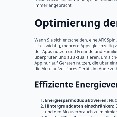
immer angebracht.
Optimierung de
Wenn Sie sich entscheiden, eine AFK Spin 
ist es wichtig, mehrere Apps gleichzeitig
der Apps nutzen und Freunde und Familie 
überprüfen und zu aktualisieren, um sich
App nur auf Geräten nutzen, die über ein
die Akkulaufzeit Ihres Geräts im Auge zu
Effiziente Energiev
Energiesparmodus aktivieren:
Nutz
Hintergrunddaten einschränken:
B
und den Akkuverbrauch zu minimier