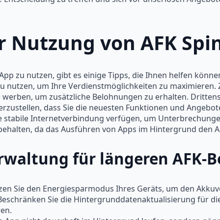
r Nutzung von AFK Spi
App zu nutzen, gibt es einige Tipps, die Ihnen helfen könn
 zu nutzen, um Ihre Verdienstmöglichkeiten zu maximieren. 
werben, um zusätzliche Belohnungen zu erhalten. Drittens 
erzustellen, dass Sie die neuesten Funktionen und Angebote
e stabile Internetverbindung verfügen, um Unterbrechungen
 behalten, da das Ausführen von Apps im Hintergrund den A
erwaltung für längeren AFK-B
en Sie den Energiesparmodus Ihres Geräts, um den Akkuv
eschränken Sie die Hintergrunddatenaktualisierung für d
en.