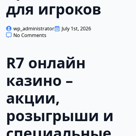
для игроков
wp_administrator
July 1st, 2026
No Comments
R7 онлайн
казино –
акции,
розыгрыши и
специальные