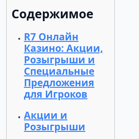
Содержимое
R7 Онлайн
Казино: Акции,
Розыгрыши и
Специальные
Предложения
для Игроков
Акции и
Розыгрыши