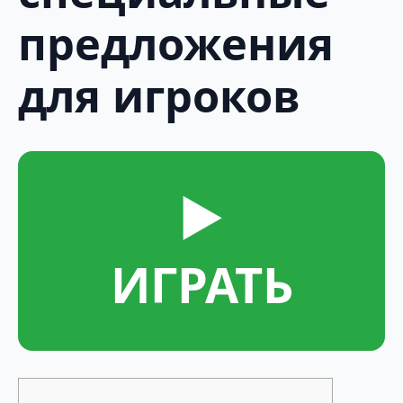
предложения
для игроков
▶️
ИГРАТЬ