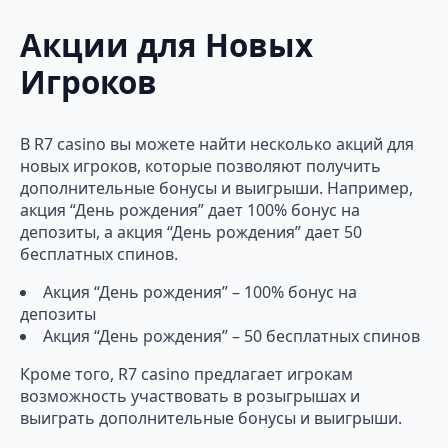
Акции для Новых
Игроков
В R7 casino вы можете найти несколько акций для
новых игроков, которые позволяют получить
дополнительные бонусы и выигрыши. Например,
акция “День рождения” дает 100% бонус на
депозиты, а акция “День рождения” дает 50
бесплатных спинов.
Акция “День рождения” – 100% бонус на
депозиты
Акция “День рождения” – 50 бесплатных спинов
Кроме того, R7 casino предлагает игрокам
возможность участвовать в розыгрышах и
выиграть дополнительные бонусы и выигрыши.