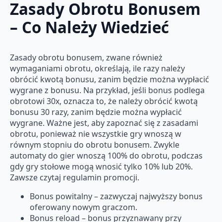
Zasady Obrotu Bonusem
– Co Należy Wiedzieć
Zasady obrotu bonusem, zwane również
wymaganiami obrotu, określają, ile razy należy
obrócić kwotą bonusu, zanim będzie można wypłacić
wygrane z bonusu. Na przykład, jeśli bonus podlega
obrotowi 30x, oznacza to, że należy obrócić kwotą
bonusu 30 razy, zanim będzie można wypłacić
wygrane. Ważne jest, aby zapoznać się z zasadami
obrotu, ponieważ nie wszystkie gry wnoszą w
równym stopniu do obrotu bonusem. Zwykle
automaty do gier wnoszą 100% do obrotu, podczas
gdy gry stołowe mogą wnosić tylko 10% lub 20%.
Zawsze czytaj regulamin promocji.
Bonus powitalny – zazwyczaj najwyższy bonus
oferowany nowym graczom.
Bonus reload – bonus przyznawany przy