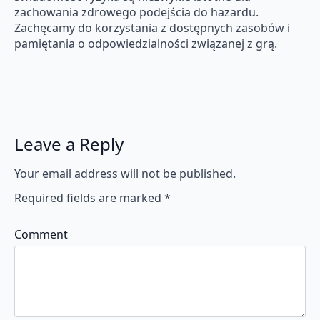
zachowania zdrowego podejścia do hazardu.
Zachęcamy do korzystania z dostępnych zasobów i
pamiętania o odpowiedzialności związanej z grą.
Leave a Reply
Your email address will not be published.
Required fields are marked
*
Comment