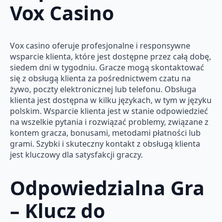
Vox Casino
Vox casino oferuje profesjonalne i responsywne
wsparcie klienta, które jest dostępne przez całą dobę,
siedem dni w tygodniu. Gracze mogą skontaktować
się z obsługą klienta za pośrednictwem czatu na
żywo, poczty elektronicznej lub telefonu. Obsługa
klienta jest dostępna w kilku językach, w tym w języku
polskim. Wsparcie klienta jest w stanie odpowiedzieć
na wszelkie pytania i rozwiązać problemy, związane z
kontem gracza, bonusami, metodami płatności lub
grami. Szybki i skuteczny kontakt z obsługą klienta
jest kluczowy dla satysfakcji graczy.
Odpowiedzialna Gra
– Klucz do