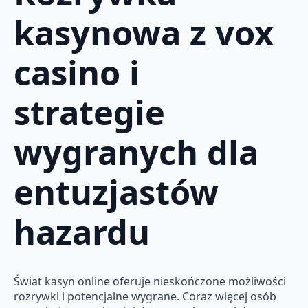
kasynowa z vox
casino i
strategie
wygranych dla
entuzjastów
hazardu
Świat kasyn online oferuje nieskończone możliwości
rozrywki i potencjalne wygrane. Coraz więcej osób