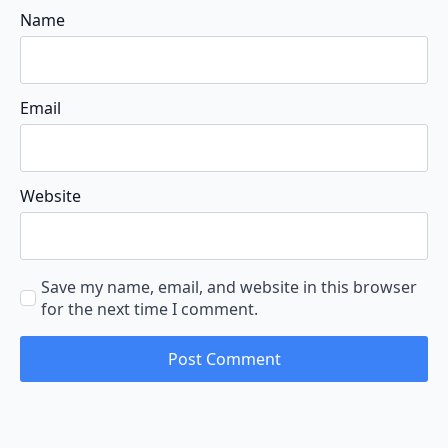
Name
Email
Website
Save my name, email, and website in this browser
for the next time I comment.