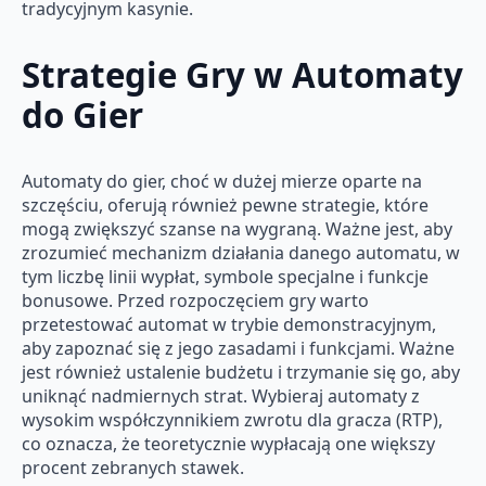
tradycyjnym kasynie.
Strategie Gry w Automaty
do Gier
Automaty do gier, choć w dużej mierze oparte na
szczęściu, oferują również pewne strategie, które
mogą zwiększyć szanse na wygraną. Ważne jest, aby
zrozumieć mechanizm działania danego automatu, w
tym liczbę linii wypłat, symbole specjalne i funkcje
bonusowe. Przed rozpoczęciem gry warto
przetestować automat w trybie demonstracyjnym,
aby zapoznać się z jego zasadami i funkcjami. Ważne
jest również ustalenie budżetu i trzymanie się go, aby
uniknąć nadmiernych strat. Wybieraj automaty z
wysokim współczynnikiem zwrotu dla gracza (RTP),
co oznacza, że teoretycznie wypłacają one większy
procent zebranych stawek.