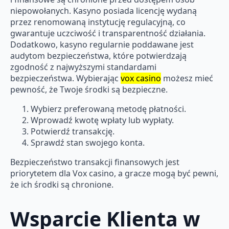
niepowołanych. Kasyno posiada licencję wydaną
przez renomowaną instytucję regulacyjną, co
gwarantuje uczciwość i transparentność działania.
Dodatkowo, kasyno regularnie poddawane jest
audytom bezpieczeństwa, które potwierdzają
zgodność z najwyższymi standardami
bezpieczeństwa. Wybierając
vox casino
możesz mieć
pewność, że Twoje środki są bezpieczne.
Wybierz preferowaną metodę płatności.
Wprowadź kwotę wpłaty lub wypłaty.
Potwierdź transakcję.
Sprawdź stan swojego konta.
Bezpieczeństwo transakcji finansowych jest
priorytetem dla Vox casino, a gracze mogą być pewni,
że ich środki są chronione.
Wsparcie Klienta w