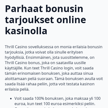
Parhaat bonusin
tarjoukset online
kasinolla
Thrill Casino sovelluksessa on monia erilaisia bonusin
tarjouksia, jotka voivat olla sinulle erityisen
hyödyllisiä. Ensimmäinen, jota suosittelemme, on
Thrill Casino bonus, joka on saatavilla uusille
käyttäjille. Kun teet Thrill Casino login, voit saada
tämän erinomaisen bonuksen, joka auttaa sinua
aloittamaan peliä suoraan. Tämä bonuksen avulla voit
saada lisää rahaa peliin, jotta voit testata kasinon
erilaisia peliä.
Voit saada 100% bonuksen, joka maksaa yli 100
euroa, kun teet 100 euroa esimerkiksi peliin.