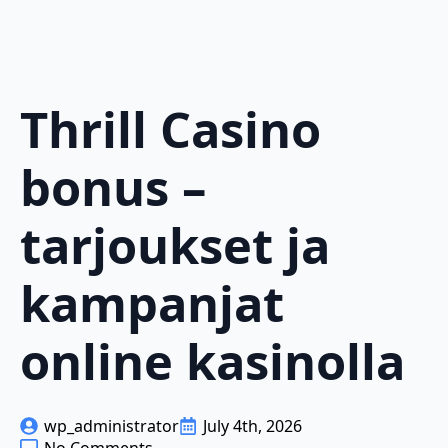
Thrill Casino
bonus –
tarjoukset ja
kampanjat
online kasinolla
wp_administrator
July 4th, 2026