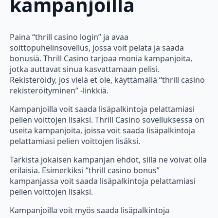
kampanjoilla
Paina “thrill casino login” ja avaa
soittopuhelinsovellus, jossa voit pelata ja saada
bonusiä. Thrill Casino tarjoaa monia kampanjoita,
jotka auttavat sinua kasvattamaan pelisi.
Rekisteröidy, jos vielä et ole, käyttämällä “thrill casino
rekisteröityminen” -linkkiä.
Kampanjoilla voit saada lisäpalkintoja pelattamiasi
pelien voittojen lisäksi. Thrill Casino sovelluksessa on
useita kampanjoita, joissa voit saada lisäpalkintoja
pelattamiasi pelien voittojen lisäksi.
Tarkista jokaisen kampanjan ehdot, sillä ne voivat olla
erilaisia. Esimerkiksi “thrill casino bonus”
kampanjassa voit saada lisäpalkintoja pelattamiasi
pelien voittojen lisäksi.
Kampanjoilla voit myös saada lisäpalkintoja