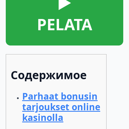
▶️
PELATA
Содержимое
Parhaat bonusin
tarjoukset online
kasinolla