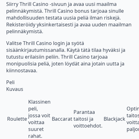
Siirry Thrill Casino -sivuun ja avaa uusi maailma
pelinnäkymistä. Thrill Casino bonus tarjoaa sinulle
mahdollisuuden testata uusia peliä ilman riskejä.
Rekisteröidy yksinkertaisesti ja avaa uuden maailman
pelinnäkymistä.
Valitse Thrill Casino login ja syötä
sisäänkirjautumissanalla. Käytä tätä tilaa hyväksi ja
tutustu erilaisiin peliin. Thrill Casino tarjoaa
monipuolisia peliä, joten löydät aina jotain uutta ja
kiinnostavaa.
Peli
Kuvaus
Klassinen
peli,
Opti
Parantaa
jossa voit
taitos
Roulette
Baccarat
taitosi ja
Blackjack
voittaa
voitt
voittoehdot.
suuret
paljo
rahat.