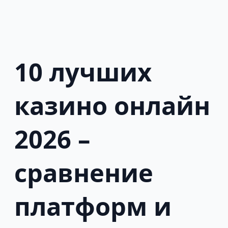
10 лучших
казино онлайн
2026 –
сравнение
платформ и