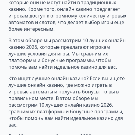
которые они не могут найти в традиционных
казино. Кроме того, онлайн казино предлагает
игрокам доступ к огромному количеству игровых
автоматов и слотов, что делает выбор игры еще
более интересным.
В этом обзоре мы рассмотрим 10 лучших онлайн
казино 2026, которые предлагают игрокам
лучшие условия для игры. Мы сравним их
платформы и бонусные программы, чтобы
помочь вам найти идеальное казино для вас.
Кто ищет лучшие онлайн казино? Если вы ищете
лучшие онлайн казино, где можно играть в
игровые автоматы и получать бонусы, то вы в
правильном месте. В этом обзоре мы
рассмотрим 10 лучших онлайн казино 2026,
сравним их платформы и бонусные программы,
чтобы помочь вам найти идеальное казино для
вас.