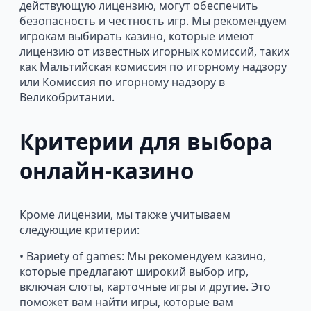
действующую лицензию, могут обеспечить
безопасность и честность игр. Мы рекомендуем
игрокам выбирать казино, которые имеют
лицензию от известных игорных комиссий, таких
как Мальтийская комиссия по игорному надзору
или Комиссия по игорному надзору в
Великобритании.
Критерии для выбора
онлайн-казино
Кроме лицензии, мы также учитываем
следующие критерии:
• Вариety of games: Мы рекомендуем казино,
которые предлагают широкий выбор игр,
включая слоты, карточные игры и другие. Это
поможет вам найти игры, которые вам