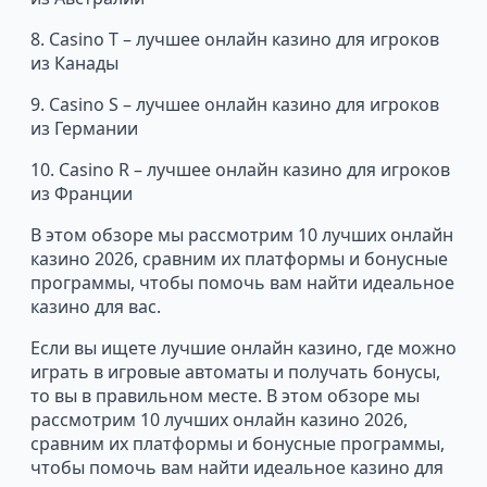
8. Casino T – лучшее онлайн казино для игроков
из Канады
9. Casino S – лучшее онлайн казино для игроков
из Германии
10. Casino R – лучшее онлайн казино для игроков
из Франции
В этом обзоре мы рассмотрим 10 лучших онлайн
казино 2026, сравним их платформы и бонусные
программы, чтобы помочь вам найти идеальное
казино для вас.
Если вы ищете лучшие онлайн казино, где можно
играть в игровые автоматы и получать бонусы,
то вы в правильном месте. В этом обзоре мы
рассмотрим 10 лучших онлайн казино 2026,
сравним их платформы и бонусные программы,
чтобы помочь вам найти идеальное казино для