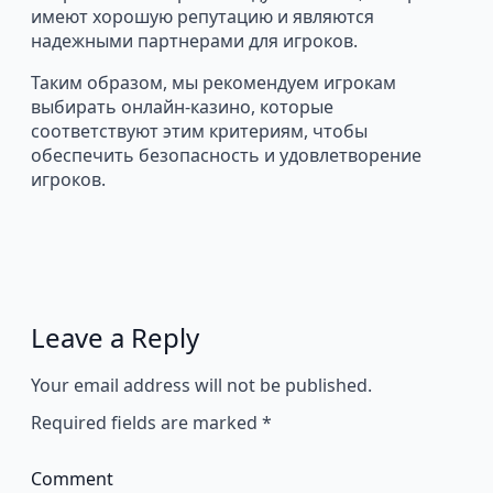
имеют хорошую репутацию и являются
надежными партнерами для игроков.
Таким образом, мы рекомендуем игрокам
выбирать онлайн-казино, которые
соответствуют этим критериям, чтобы
обеспечить безопасность и удовлетворение
игроков.
Leave a Reply
Your email address will not be published.
Required fields are marked
*
Comment