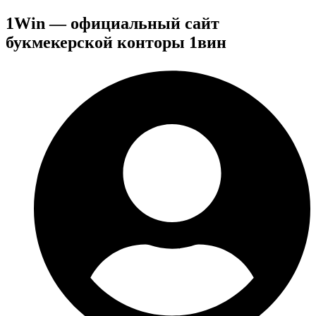
1Win — официальный сайт
букмекерской конторы 1вин