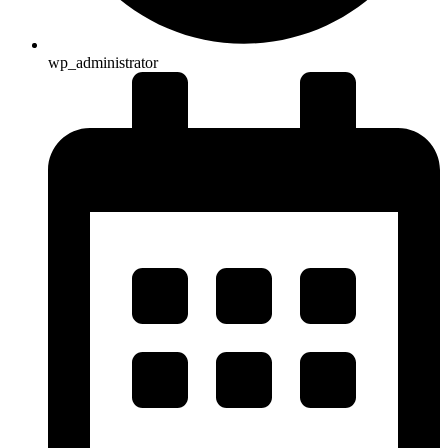
wp_administrator