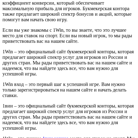
коэффициент конверсии, который обеспечивает
максимальную прибыль для игроков. Букмекерская контора
также предлагает широкий спектр бонусов и акций, которые
помогут вам начать свою игру.
Если вы уже знакомы с 1Win, то вы знаете, что это лучшее
место для ставок на спорт. Если вы новый игрок, то мы рады
приветствовать вас на нашем сайте.
1Win – это официальный сайт букмекерской конторы, которая
предлагает широкий спектр услуг для игроков из России и
других стран. Мы рады приветствовать вас на нашем сайте и
надеемся, что вы найдете здесь все, что вам нужно для
успешной игры.
1Win вход – это первый шаг к успешной игре. Вам нужно
только зарегистрироваться на нашем сайте и начать делать
ставки.
1вин – это официальный сайт букмекерской конторы, которая
предлагает широкий спектр услуг для игроков из России и
других стран. Мы рады приветствовать вас на нашем сайте и
надеемся, что вы найдете здесь все, что вам нужно для
успешной игры.