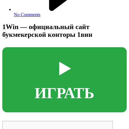
No Comments
1Win — официальный сайт
букмекерской конторы 1вин
▶️
ИГРАТЬ