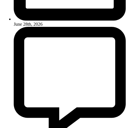
June 28th, 2026