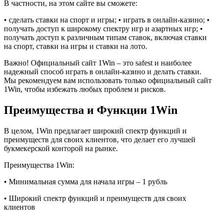
В частности, на этом сайте вы сможете:
• сделать ставки на спорт и игры; • играть в онлайн-казино; •
получать доступ к широкому спектру игр и азартных игр; •
получать доступ к различным типам ставок, включая ставки
на спорт, ставки на игры и ставки на лото.
Важно! Официальный сайт 1Win – это safest и наиболее
надежный способ играть в онлайн-казино и делать ставки.
Мы рекомендуем вам использовать только официальный сайт
1Win, чтобы избежать любых проблем и рисков.
Преимущества и Функции 1Win
В целом, 1Win предлагает широкий спектр функций и
преимуществ для своих клиентов, что делает его лучшей
букмекерской конторой на рынке.
Преимущества 1Win:
• Минимальная сумма для начала игры – 1 рубль
• Широкий спектр функций и преимуществ для своих
клиентов