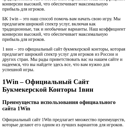
конверсии высокий, что обеспечивает максимальную
прибыль для игроков.
БК 1win – это наш способ помочь вам начать свою игру. Мы
предлагаем широкий спектр услуг, включая как
традиционные, так и необычные варианты. Наш коэффициент
конверсии высокий, что обеспечивает максимальную
прибыль для игроков.
1 вин – это официальный сайт букмекерской конторы, которая
предлагает широкий спектр услуг для игроков из России и
других стран. Мы рады приветствовать вас на нашем сайте и
надеемся, что вы найдете здесь все, что вам нужно для
успешной игры.
1Win – Официальный Сайт
Букмекерской Конторы 1вин
Преимущества использования официального
сайта 1Win
Официальный сайт 1Win предлагает множество преимуществ,
которые делают его одним из лучших вариантов для игроков.