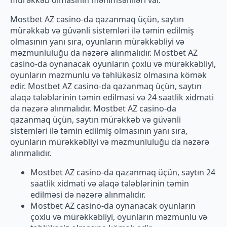
mürəkkəb olmasının mənimsəniləri var.
Mostbet AZ casino-da qazanmaq üçün, saytın
mürəkkəb və güvənli sistemləri ilə təmin edilmiş
olmasının yanı sıra, oyunların mürəkkəbliyi və
məzmunluluğu da nəzərə alınmalıdır. Mostbet AZ
casino-da oynanacak oyunların çoxlu və mürəkkəbliyi,
oyunların məzmunlu və təhlükəsiz olmasına kömək
edir. Mostbet AZ casino-da qazanmaq üçün, saytın
əlaqə tələblərinin təmin edilməsi və 24 saatlik xidməti
də nəzərə alınmalıdır. Mostbet AZ casino-da
qazanmaq üçün, saytın mürəkkəb və güvənli
sistemləri ilə təmin edilmiş olmasının yanı sıra,
oyunların mürəkkəbliyi və məzmunluluğu da nəzərə
alınmalıdır.
Mostbet AZ casino-da qazanmaq üçün, saytın 24
saatlik xidməti və əlaqə tələblərinin təmin
edilməsi də nəzərə alınmalıdır.
Mostbet AZ casino-da oynanacak oyunların
çoxlu və mürəkkəbliyi, oyunların məzmunlu və