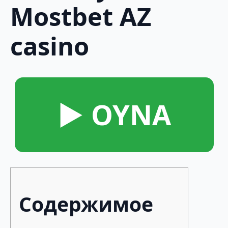
Mostbet AZ
casino
▶️ OYNA
Содержимое