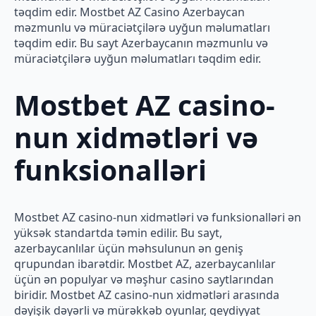
təqdim edir. Mostbet AZ Casino Azerbaycan
məzmunlu və müraciətçilərə uyğun məlumatları
təqdim edir. Bu sayt Azerbaycanın məzmunlu və
müraciətçilərə uyğun məlumatları təqdim edir.
Mostbet AZ casino-
nun xidmətləri və
funksionalləri
Mostbet AZ casino-nun xidmətləri və funksionalləri ən
yüksək standartda təmin edilir. Bu sayt,
azerbaycanlılar üçün məhsulunun ən geniş
qrupundan ibarətdir. Mostbet AZ, azerbaycanlılar
üçün ən populyar və məşhur casino saytlarından
biridir. Mostbet AZ casino-nun xidmətləri arasında
dəyişik dəyərli və mürəkkəb oyunlar, qeydiyyat