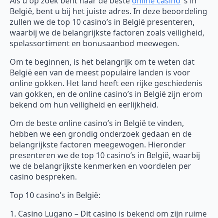
Als u op zoek bent naar de beste
online casino
‘s in
België, bent u bij het juiste adres. In deze beoordeling
zullen we de top 10 casino’s in België presenteren,
waarbij we de belangrijkste factoren zoals veiligheid,
spelassortiment en bonusaanbod meewegen.
Om te beginnen, is het belangrijk om te weten dat
België een van de meest populaire landen is voor
online gokken. Het land heeft een rijke geschiedenis
van gokken, en de online casino’s in België zijn erom
bekend om hun veiligheid en eerlijkheid.
Om de beste online casino’s in België te vinden,
hebben we een grondig onderzoek gedaan en de
belangrijkste factoren meegewogen. Hieronder
presenteren we de top 10 casino’s in België, waarbij
we de belangrijkste kenmerken en voordelen per
casino bespreken.
Top 10 casino’s in België:
1. Casino Lugano – Dit casino is bekend om zijn ruime