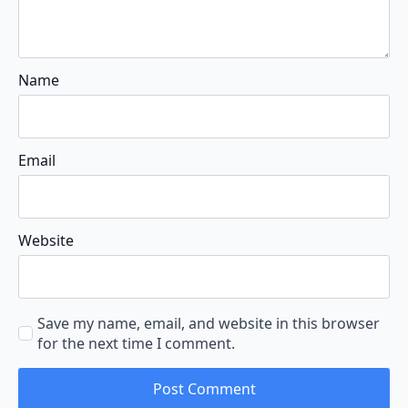
Name
Email
Website
Save my name, email, and website in this browser
for the next time I comment.