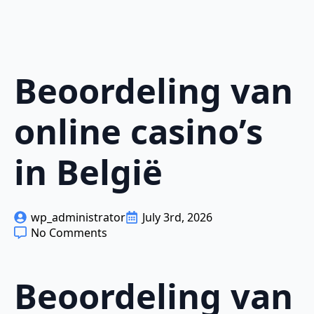
Beoordeling van
online casino’s
in België
wp_administrator
July 3rd, 2026
No Comments
Beoordeling van