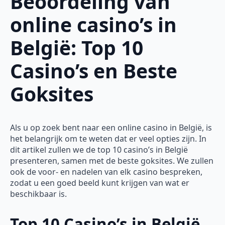
Beoordeling van
online casino’s in
België: Top 10
Casino’s en Beste
Goksites
Als u op zoek bent naar een online casino in België, is
het belangrijk om te weten dat er veel opties zijn. In
dit artikel zullen we de top 10 casino’s in België
presenteren, samen met de beste goksites. We zullen
ook de voor- en nadelen van elk casino bespreken,
zodat u een goed beeld kunt krijgen van wat er
beschikbaar is.
Top 10 Casino’s in België