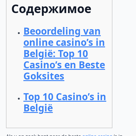
Содержимое
Beoordeling van
online casino’s in
België: Top 10
Casino’s en Beste
Goksites
Top 10 Casino’s in
België