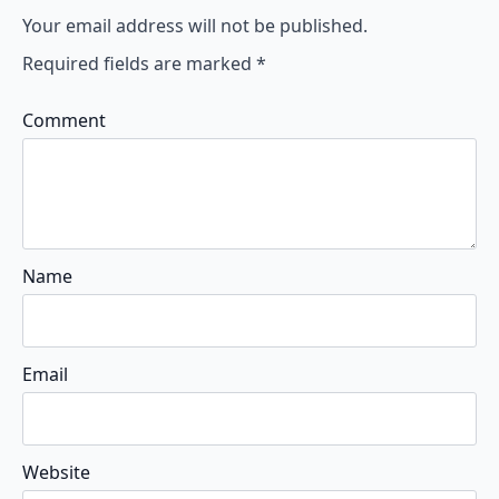
Your email address will not be published.
Required fields are marked
*
Comment
Name
Email
Website