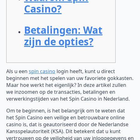
Casino?
Betalingen: Wat
zijn de opties?
Als u een
spin casino
login heeft, kunt u direct
beginnen met het spelen van uw favoriete gokkasten.
Maar hoe werkt het eigenlijk? In deze artikel zullen
we inzoomen op de transacties, betalingen en
verwerkingstijden van het Spin Casino in Nederland.
Om te beginnen, is het belangrijk om te weten dat
het Spin Casino een veilige en betrouwbare online
casino is, dat is geautoriseerd door de Nederlandse
Kansspelautoriteit (KSA). Dit betekent dat u kunt
vertrouwen op de veiligheid van uw inloggegevens en