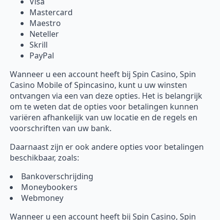
Visa
Mastercard
Maestro
Neteller
Skrill
PayPal
Wanneer u een account heeft bij Spin Casino, Spin
Casino Mobile of Spincasino, kunt u uw winsten
ontvangen via een van deze opties. Het is belangrijk
om te weten dat de opties voor betalingen kunnen
variëren afhankelijk van uw locatie en de regels en
voorschriften van uw bank.
Daarnaast zijn er ook andere opties voor betalingen
beschikbaar, zoals:
Bankoverschrijding
Moneybookers
Webmoney
Wanneer u een account heeft bij Spin Casino, Spin