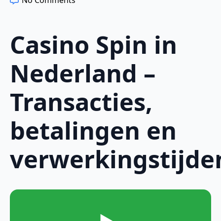
No Comments
Casino Spin in
Nederland –
Transacties,
betalingen en
verwerkingstijde