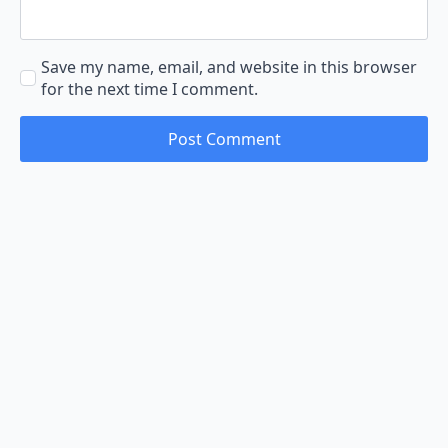
Save my name, email, and website in this browser
for the next time I comment.