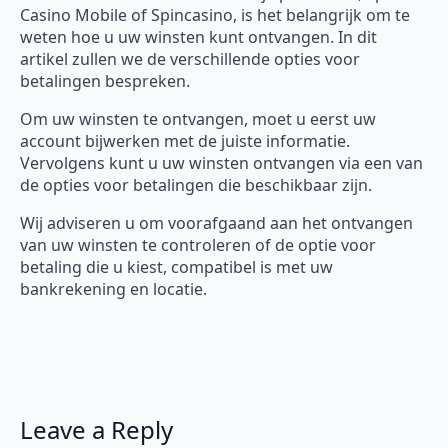
Casino Mobile of Spincasino, is het belangrijk om te
weten hoe u uw winsten kunt ontvangen. In dit
artikel zullen we de verschillende opties voor
betalingen bespreken.
Om uw winsten te ontvangen, moet u eerst uw
account bijwerken met de juiste informatie.
Vervolgens kunt u uw winsten ontvangen via een van
de opties voor betalingen die beschikbaar zijn.
Wij adviseren u om voorafgaand aan het ontvangen
van uw winsten te controleren of de optie voor
betaling die u kiest, compatibel is met uw
bankrekening en locatie.
Leave a Reply