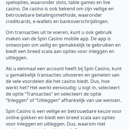
spelopties, waaronder slots, table games en live
casino. De casino is ook bekend om zijn veilige en
betrouwbare betalingsmethode, waaronder
creditcards, e-wallets en bankoverschrijdingen.
Om transacties uit te voeren, kunt u ook gebruik
maken van de Spin Casino mobile app. De app is
ontworpen om veilig en gemakkelijk te gebruiken en
biedt een breed scala aan opties voor inleggen en
uitleggen.
Als u eenmaal een account heeft bij Spin Casino, kunt
u gemakkelijk transacties uitvoeren en genieten van
de vele voordelen die het casino biedt. Dus, hoe
werkt het? Het werkt eenvoudig: u logt in, selecteert
de optie “Transacties” en selecteert de optie
“Inleggen” of “Uitleggen” afhankelijk van uw wensen.
Spin Casino is een veilige en betrouwbare keuze voor
online gokken en biedt een breed scala aan opties
voor inleggen en uitleggen. Dus, waarom niet