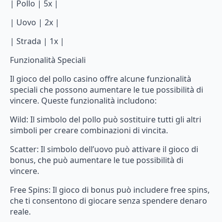
| Pollo | 5x |
| Uovo | 2x |
| Strada | 1x |
Funzionalità Speciali
Il gioco del pollo casino offre alcune funzionalità
speciali che possono aumentare le tue possibilità di
vincere. Queste funzionalità includono:
Wild: Il simbolo del pollo può sostituire tutti gli altri
simboli per creare combinazioni di vincita.
Scatter: Il simbolo dell’uovo può attivare il gioco di
bonus, che può aumentare le tue possibilità di
vincere.
Free Spins: Il gioco di bonus può includere free spins,
che ti consentono di giocare senza spendere denaro
reale.