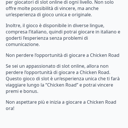
per giocatori di slot online di ogni livello. Non solo
offre molte possibilità di vincere, ma anche
un’esperienza di gioco unica e originale.
Inoltre, il gioco è disponibile in diverse lingue,
compresa l’italiano, quindi potrai giocare in italiano e
goderti l’esperienza senza problemi di
comunicazione.
Non perdere l’opportunità di giocare a Chicken Road
Se sei un appassionato di slot online, allora non
perdere l’opportunità di giocare a Chicken Road.
Questo gioco di slot è un’esperienza unica che ti farà
viaggiare lungo la “Chicken Road” e potrai vincere
premi e bonus.
Non aspettare più e inizia a giocare a Chicken Road
ora!