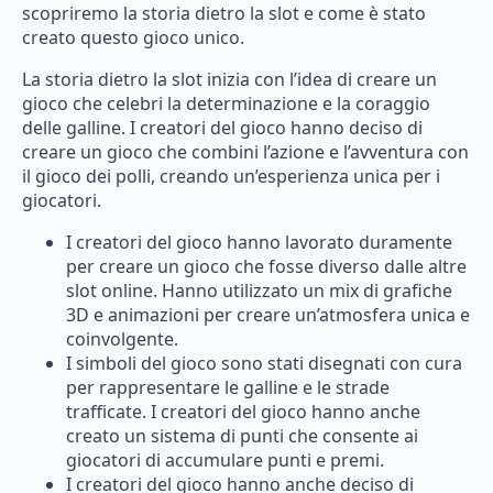
scopriremo la storia dietro la slot e come è stato
creato questo gioco unico.
La storia dietro la slot inizia con l’idea di creare un
gioco che celebri la determinazione e la coraggio
delle galline. I creatori del gioco hanno deciso di
creare un gioco che combini l’azione e l’avventura con
il gioco dei polli, creando un’esperienza unica per i
giocatori.
I creatori del gioco hanno lavorato duramente
per creare un gioco che fosse diverso dalle altre
slot online. Hanno utilizzato un mix di grafiche
3D e animazioni per creare un’atmosfera unica e
coinvolgente.
I simboli del gioco sono stati disegnati con cura
per rappresentare le galline e le strade
trafficate. I creatori del gioco hanno anche
creato un sistema di punti che consente ai
giocatori di accumulare punti e premi.
I creatori del gioco hanno anche deciso di