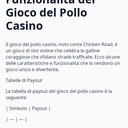
Gioco del Pollo
Casino
Il gioco del pollo casino, noto come Chicken Road, è
un gioco di slot online che celebra le galline
coraggiose che sfidano strade trafficate. Ecco alcune
delle caratteristiche e funzionalità che lo rendono un
gioco unico e divertente.
Tabelle di Payout
La tabella di payout del gioco del pollo casino è la
seguente:
| Simbolo | Payout |
| — | — |