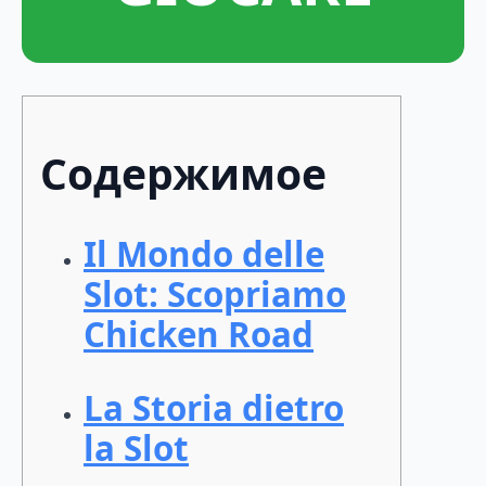
Содержимое
Il Mondo delle
Slot: Scopriamo
Chicken Road
La Storia dietro
la Slot