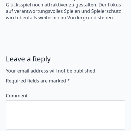
Glücksspiel noch attraktiver zu gestalten. Der Fokus
auf verantwortungsvolles Spielen und Spielerschutz
wird ebenfalls weiterhin im Vordergrund stehen.
Leave a Reply
Your email address will not be published.
Required fields are marked
*
Comment