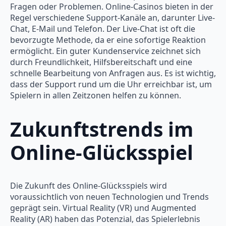
Fragen oder Problemen. Online-Casinos bieten in der
Regel verschiedene Support-Kanäle an, darunter Live-
Chat, E-Mail und Telefon. Der Live-Chat ist oft die
bevorzugte Methode, da er eine sofortige Reaktion
ermöglicht. Ein guter Kundenservice zeichnet sich
durch Freundlichkeit, Hilfsbereitschaft und eine
schnelle Bearbeitung von Anfragen aus. Es ist wichtig,
dass der Support rund um die Uhr erreichbar ist, um
Spielern in allen Zeitzonen helfen zu können.
Zukunftstrends im
Online-Glücksspiel
Die Zukunft des Online-Glücksspiels wird
voraussichtlich von neuen Technologien und Trends
geprägt sein. Virtual Reality (VR) und Augmented
Reality (AR) haben das Potenzial, das Spielerlebnis