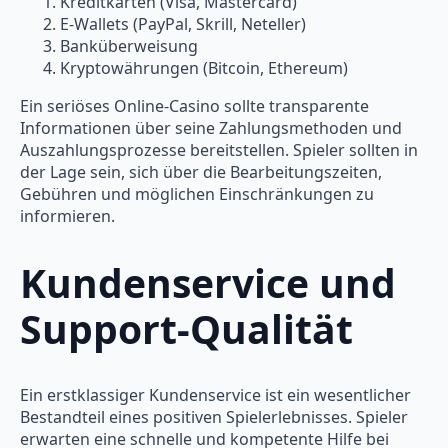
Kreditkarten (Visa, Mastercard)
E-Wallets (PayPal, Skrill, Neteller)
Banküberweisung
Kryptowährungen (Bitcoin, Ethereum)
Ein seriöses Online-Casino sollte transparente
Informationen über seine Zahlungsmethoden und
Auszahlungsprozesse bereitstellen. Spieler sollten in
der Lage sein, sich über die Bearbeitungszeiten,
Gebühren und möglichen Einschränkungen zu
informieren.
Kundenservice und
Support-Qualität
Ein erstklassiger Kundenservice ist ein wesentlicher
Bestandteil eines positiven Spielerlebnisses. Spieler
erwarten eine schnelle und kompetente Hilfe bei