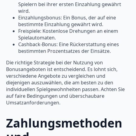
Spielern bei ihrer ersten Einzahlung gewährt
wird.
Einzahlungsbonus: Ein Bonus, der auf eine
bestimmte Einzahlung gewährt wird.
Freispiele: Kostenlose Drehungen an einem
Spielautomaten.
Cashback-Bonus: Eine Rückerstattung eines
bestimmten Prozentsatzes der Einsätze.
Die richtige Strategie bei der Nutzung von
Bonusangeboten ist entscheidend. Es lohnt sich,
verschiedene Angebote zu vergleichen und
diejenigen auszuwählen, die am besten zu den
individuellen Spielgewohnheiten passen. Achten Sie
auf faire Bedingungen und überschaubare
Umsatzanforderungen.
Zahlungsmethoden