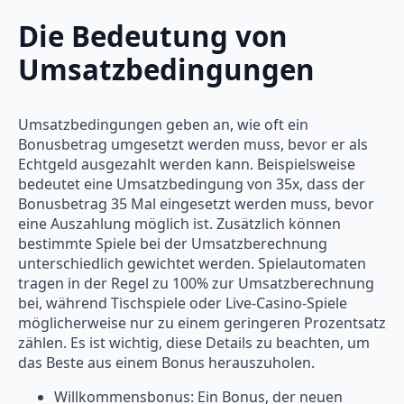
Die Bedeutung von
Umsatzbedingungen
Umsatzbedingungen geben an, wie oft ein
Bonusbetrag umgesetzt werden muss, bevor er als
Echtgeld ausgezahlt werden kann. Beispielsweise
bedeutet eine Umsatzbedingung von 35x, dass der
Bonusbetrag 35 Mal eingesetzt werden muss, bevor
eine Auszahlung möglich ist. Zusätzlich können
bestimmte Spiele bei der Umsatzberechnung
unterschiedlich gewichtet werden. Spielautomaten
tragen in der Regel zu 100% zur Umsatzberechnung
bei, während Tischspiele oder Live-Casino-Spiele
möglicherweise nur zu einem geringeren Prozentsatz
zählen. Es ist wichtig, diese Details zu beachten, um
das Beste aus einem Bonus herauszuholen.
Willkommensbonus: Ein Bonus, der neuen