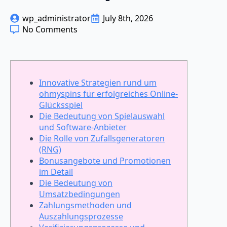
wp_administrator
July 8th, 2026
No Comments
Innovative Strategien rund um
ohmyspins für erfolgreiches Online-
Glücksspiel
Die Bedeutung von Spielauswahl
und Software-Anbieter
Die Rolle von Zufallsgeneratoren
(RNG)
Bonusangebote und Promotionen
im Detail
Die Bedeutung von
Umsatzbedingungen
Zahlungsmethoden und
Auszahlungsprozesse