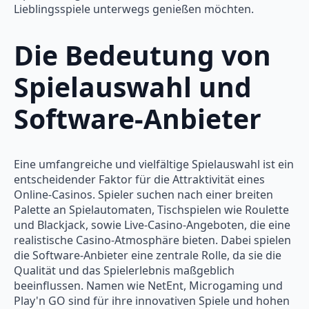
Lieblingsspiele unterwegs genießen möchten.
Die Bedeutung von
Spielauswahl und
Software-Anbieter
Eine umfangreiche und vielfältige Spielauswahl ist ein
entscheidender Faktor für die Attraktivität eines
Online-Casinos. Spieler suchen nach einer breiten
Palette an Spielautomaten, Tischspielen wie Roulette
und Blackjack, sowie Live-Casino-Angeboten, die eine
realistische Casino-Atmosphäre bieten. Dabei spielen
die Software-Anbieter eine zentrale Rolle, da sie die
Qualität und das Spielerlebnis maßgeblich
beeinflussen. Namen wie NetEnt, Microgaming und
Play'n GO sind für ihre innovativen Spiele und hohen