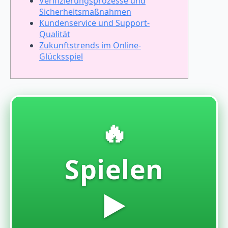
Verifizierungsprozesse und
Sicherheitsmaßnahmen
Kundenservice und Support-
Qualität
Zukunftstrends im Online-
Glücksspiel
🔥
Spielen
▶️