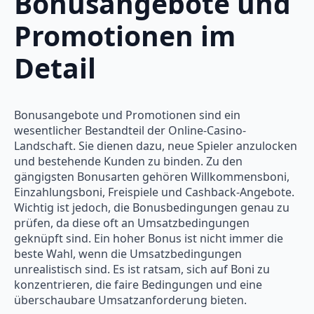
Bonusangebote und
Promotionen im
Detail
Bonusangebote und Promotionen sind ein
wesentlicher Bestandteil der Online-Casino-
Landschaft. Sie dienen dazu, neue Spieler anzulocken
und bestehende Kunden zu binden. Zu den
gängigsten Bonusarten gehören Willkommensboni,
Einzahlungsboni, Freispiele und Cashback-Angebote.
Wichtig ist jedoch, die Bonusbedingungen genau zu
prüfen, da diese oft an Umsatzbedingungen
geknüpft sind. Ein hoher Bonus ist nicht immer die
beste Wahl, wenn die Umsatzbedingungen
unrealistisch sind. Es ist ratsam, sich auf Boni zu
konzentrieren, die faire Bedingungen und eine
überschaubare Umsatzanforderung bieten.