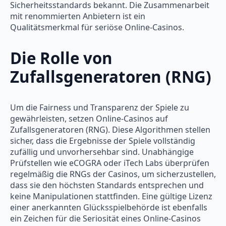
Sicherheitsstandards bekannt. Die Zusammenarbeit
mit renommierten Anbietern ist ein
Qualitätsmerkmal für seriöse Online-Casinos.
Die Rolle von
Zufallsgeneratoren (RNG)
Um die Fairness und Transparenz der Spiele zu
gewährleisten, setzen Online-Casinos auf
Zufallsgeneratoren (RNG). Diese Algorithmen stellen
sicher, dass die Ergebnisse der Spiele vollständig
zufällig und unvorhersehbar sind. Unabhängige
Prüfstellen wie eCOGRA oder iTech Labs überprüfen
regelmäßig die RNGs der Casinos, um sicherzustellen,
dass sie den höchsten Standards entsprechen und
keine Manipulationen stattfinden. Eine gültige Lizenz
einer anerkannten Glücksspielbehörde ist ebenfalls
ein Zeichen für die Seriosität eines Online-Casinos