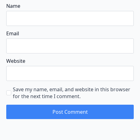
Name
Email
Website
Save my name, email, and website in this browser
for the next time I comment.