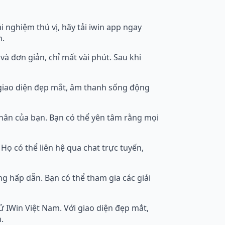
 nghiệm thú vị, hãy tải iwin app ngay
n.
à đơn giản, chỉ mất vài phút. Sau khi
có giao diện đẹp mắt, âm thanh sống động
nhân của bạn. Bạn có thể yên tâm rằng mọi
Họ có thể liên hệ qua chat trực tuyến,
ng hấp dẫn. Bạn có thể tham gia các giải
 IWin Việt Nam. Với giao diện đẹp mắt,
.