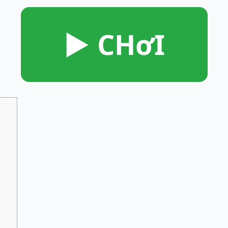
▶️ CHơI