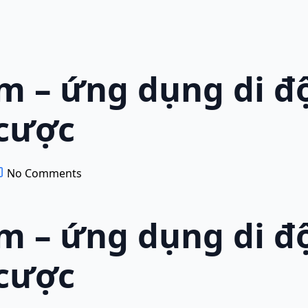
m – ứng dụng di đ
 cược
No Comments
m – ứng dụng di đ
 cược