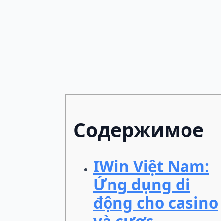
Содержимое
IWin Việt Nam:
Ứng dụng di
động cho casino
và cược