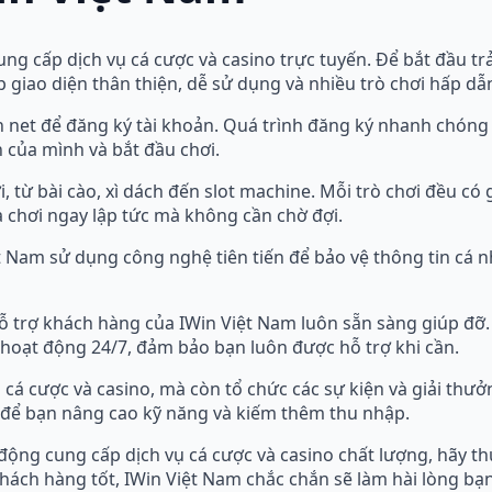
g cấp dịch vụ cá cược và casino trực tuyến. Để bắt đầu trải
p giao diện thân thiện, dễ sử dụng và nhiều trò chơi hấp dẫ
 net để đăng ký tài khoản. Quá trình đăng ký nhanh chóng v
n của mình và bắt đầu chơi.
i, từ bài cào, xì dách đến slot machine. Mỗi trò chơi đều 
a chơi ngay lập tức mà không cần chờ đợi.
 Nam sử dụng công nghệ tiên tiến để bảo vệ thông tin cá 
ỗ trợ khách hàng của IWin Việt Nam luôn sẵn sàng giúp đỡ. 
 hoạt động 24/7, đảm bảo bạn luôn được hỗ trợ khi cần.
cá cược và casino, mà còn tổ chức các sự kiện và giải thưở
t để bạn nâng cao kỹ năng và kiếm thêm thu nhập.
ng cung cấp dịch vụ cá cược và casino chất lượng, hãy thử
khách hàng tốt, IWin Việt Nam chắc chắn sẽ làm hài lòng bạn