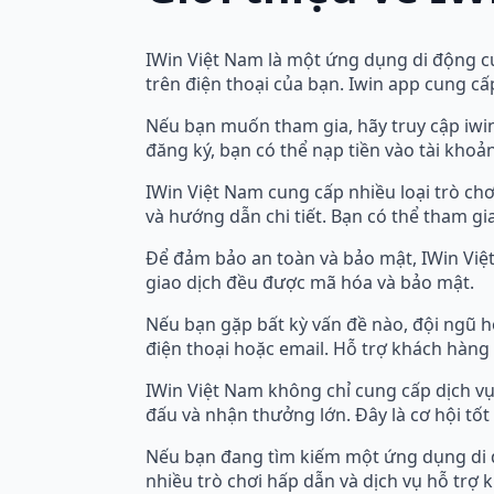
IWin Việt Nam là một ứng dụng di động cun
trên điện thoại của bạn. Iwin app cung cấ
Nếu bạn muốn tham gia, hãy truy cập iwin
đăng ký, bạn có thể nạp tiền vào tài khoả
IWin Việt Nam cung cấp nhiều loại trò chơ
và hướng dẫn chi tiết. Bạn có thể tham gi
Để đảm bảo an toàn và bảo mật, IWin Việt
giao dịch đều được mã hóa và bảo mật.
Nếu bạn gặp bất kỳ vấn đề nào, đội ngũ h
điện thoại hoặc email. Hỗ trợ khách hàng
IWin Việt Nam không chỉ cung cấp dịch vụ 
đấu và nhận thưởng lớn. Đây là cơ hội tố
Nếu bạn đang tìm kiếm một ứng dụng di độ
nhiều trò chơi hấp dẫn và dịch vụ hỗ trợ 