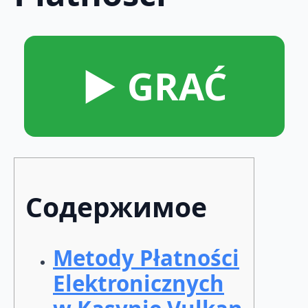
▶️ GRAĆ
Содержимое
Metody Płatności
Elektronicznych