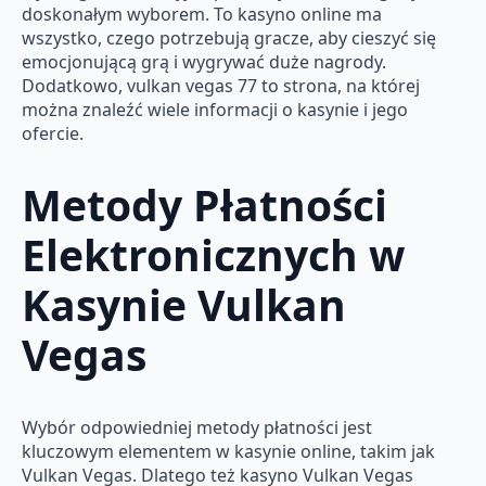
doskonałym wyborem. To kasyno online ma
wszystko, czego potrzebują gracze, aby cieszyć się
emocjonującą grą i wygrywać duże nagrody.
Dodatkowo, vulkan vegas 77 to strona, na której
można znaleźć wiele informacji o kasynie i jego
ofercie.
Metody Płatności
Elektronicznych w
Kasynie Vulkan
Vegas
Wybór odpowiedniej metody płatności jest
kluczowym elementem w kasynie online, takim jak
Vulkan Vegas. Dlatego też kasyno Vulkan Vegas