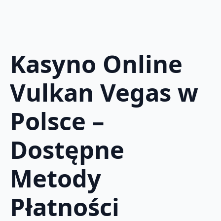
Kasyno Online
Vulkan Vegas w
Polsce –
Dostępne
Metody
Płatności