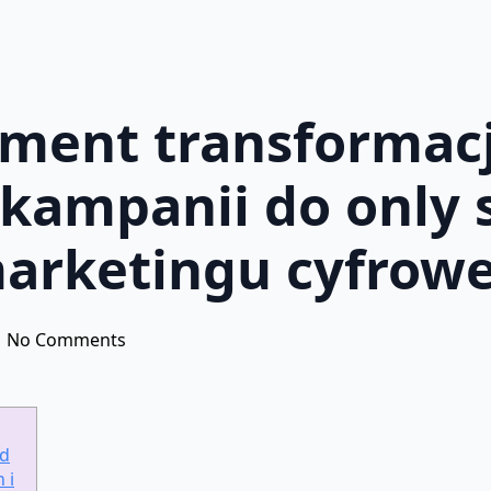
ment transformacj
kampanii do only s
marketingu cyfrow
No Comments
od
 i