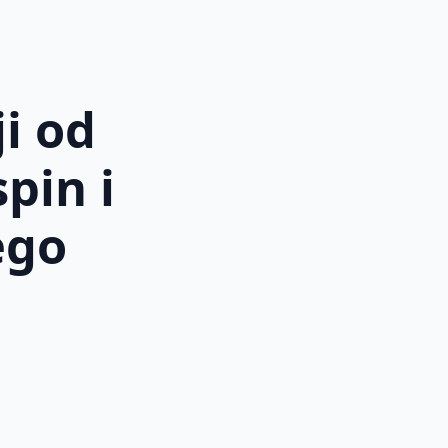
i od
pin i
ego