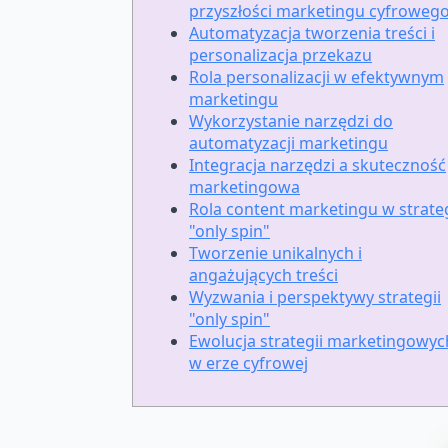
przyszłości marketingu cyfroweg
Automatyzacja tworzenia treści i
personalizacja przekazu
Rola personalizacji w efektywnym
marketingu
Wykorzystanie narzędzi do
automatyzacji marketingu
Integracja narzędzi a skuteczność
marketingowa
Rola content marketingu w strateg
"only spin"
Tworzenie unikalnych i
angażujących treści
Wyzwania i perspektywy strategii
"only spin"
Ewolucja strategii marketingowyc
w erze cyfrowej