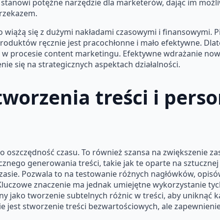
, stanowi potężne narzędzie dla marketerów, dając im moż
przekazem.
o wiążą się z dużymi nakładami czasowymi i finansowymi. Pi
oduktów ręcznie jest pracochłonne i mało efektywne. Dlate
ji w procesie content marketingu. Efektywne wdrażanie no
ie się na strategicznych aspektach działalności.
worzenia treści i perso
ko oszczędność czasu. To również szansa na zwiększenie zas
ego generowania treści, takie jak te oparte na sztucznej i
asie. Pozwala to na testowanie różnych nagłówków, opisów 
 Kluczowe znaczenie ma jednak umiejętne wykorzystanie tych
ny jako tworzenie subtelnych różnic w treści, aby uniknąć
e jest stworzenie treści bezwartościowych, ale zapewnienie