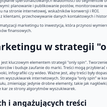
wysyłanie spersonalizowanych wiadomości do segmentów o
wymi: planowanie i publikowanie postów, monitorowanie 
 na stronie internetowej, wskaźników konwersji i ROI.
 z klientami, przechowywanie danych kontaktowych i histor
atyzacji marketingu to inwestycja, która przynosi wymiern
ików finansowych.
rketingu w strategii "o
, jest kluczowym elementem strategii "only spin". Tworzeni
orców i buduje zaufanie do marki. Treści mogą przybierać r
ki, infografiki czy wideo. Ważne jest, aby treści były dop
 wyszukiwarek internetowych. Strategia “only spin” w ko
łu, zmieniając jedynie drobne elementy, takie jak nagłówki
cie kar ze strony algorytmów wyszukiwarek.
h i angażujących treści