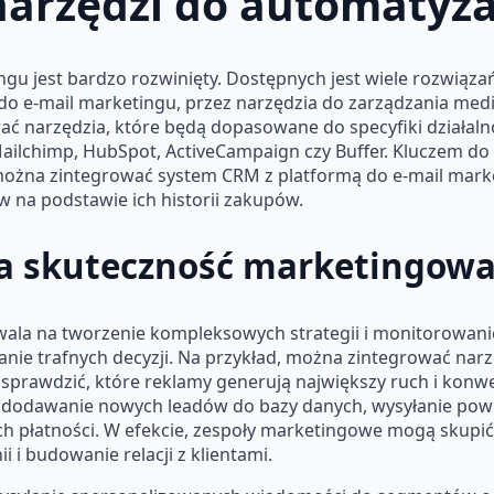
narzędzi do automatyza
ngu jest bardzo rozwinięty. Dostępnych jest wiele rozwią
o e-mail marketingu, przez narzędzia do zarządzania me
rać narzędzia, które będą dopasowane do specyfiki działaln
ailchimp, HubSpot, ActiveCampaign czy Buffer. Kluczem do s
, można zintegrować system CRM z platformą do e-mail mark
 na podstawie ich historii zakupów.
i a skuteczność marketingow
ala na tworzenie kompleksowych strategii i monitorowanie
anie trafnych decyzji. Na przykład, można zintegrować narz
sprawdzić, które reklamy generują największy ruch i konwe
ak dodawanie nowych leadów do bazy danych, wysyłanie p
ch płatności. W efekcie, zespoły marketingowe mogą skupić 
 i budowanie relacji z klientami.