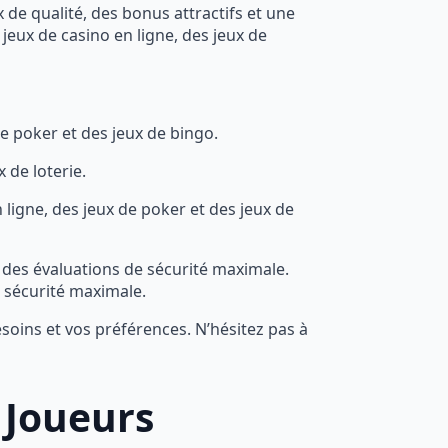
x de qualité, des bonus attractifs et une
jeux de casino en ligne, des jeux de
de poker et des jeux de bingo.
 de loterie.
 ligne, des jeux de poker et des jeux de
des évaluations de sécurité maximale.
e sécurité maximale.
esoins et vos préférences. N’hésitez pas à
 Joueurs