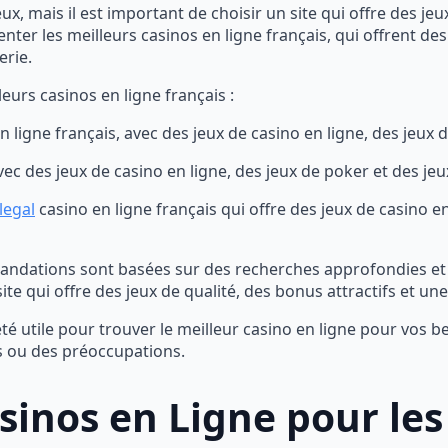
x, mais il est important de choisir un site qui offre des jeu
ter les meilleurs casinos en ligne français, qui offrent des 
erie.
urs casinos en ligne français :
n ligne français, avec des jeux de casino en ligne, des jeux 
vec des jeux de casino en ligne, des jeux de poker et des jeux
legal
casino en ligne français qui offre des jeux de casino en
andations sont basées sur des recherches approfondies et 
 qui offre des jeux de qualité, des bonus attractifs et un
é utile pour trouver le meilleur casino en ligne pour vos b
s ou des préoccupations.
sinos en Ligne pour les