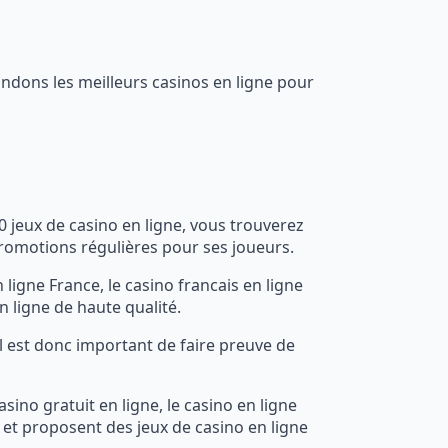
andons les meilleurs casinos en ligne pour
0 jeux de casino en ligne, vous trouverez
promotions régulières pour ses joueurs.
ligne France, le casino francais en ligne
n ligne de haute qualité.
Il est donc important de faire preuve de
sino gratuit en ligne, le casino en ligne
es et proposent des jeux de casino en ligne