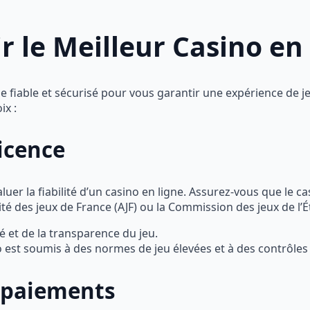
 le Meilleur Casino en
igne fiable et sécurisé pour vous garantir une expérience de 
ix :
licence
aluer la fiabilité d’un casino en ligne. Assurez-vous que le 
ité des jeux de France (AJF) ou la Commission des jeux de l’Ét
té et de la transparence du jeu.
o est soumis à des normes de jeu élevées et à des contrôles
es paiements