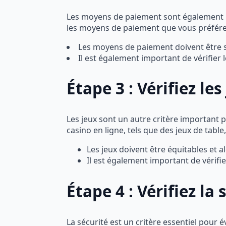
Les moyens de paiement sont également un 
les moyens de paiement que vous préférez, 
Les moyens de paiement doivent être s
Il est également important de vérifier 
Étape 3 : Vérifiez les
Les jeux sont un autre critère important p
casino en ligne, tels que des jeux de tabl
Les jeux doivent être équitables et al
Il est également important de vérifie
Étape 4 : Vérifiez la 
La sécurité est un critère essentiel pour é