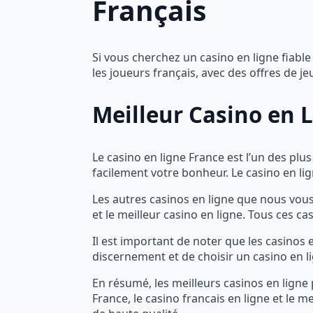
Français
Si vous cherchez un casino en ligne fiabl
les joueurs français, avec des offres de j
Meilleur Casino en 
Le casino en ligne France est l’un des plu
facilement votre bonheur. Le casino en l
Les autres casinos en ligne que nous vous 
et le meilleur casino en ligne. Tous ces ca
Il est important de noter que les casinos 
discernement et de choisir un casino en l
En résumé, les meilleurs casinos en ligne p
France, le casino francais en ligne et le m