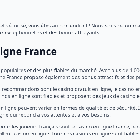
e et sécurisé, vous êtes au bon endroit ! Nous vous recomm
eux exceptionnelles et des bonus attrayants.
Ligne France
s populaires et des plus fiables du marché. Avec plus de 1 00
igne France propose également des bonus attractifs et des 
recommandons sont le casino gratuit en ligne, le casino en 
sinos en ligne sont fiables et proposent des jeux de casino e
en ligne peuvent varier en termes de qualité et de sécurité. 
igne qui répond à vos attentes et à vos besoins.
our les joueurs français sont le casino en ligne France, le ca
eilleur casino en ligne. Tous ces casinos en ligne sont fiabl