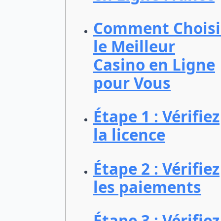
Comment Choisi
le Meilleur
Casino en Ligne
pour Vous
Étape 1 : Vérifiez
la licence
Étape 2 : Vérifiez
les paiements
Étape 3 : Vérifiez