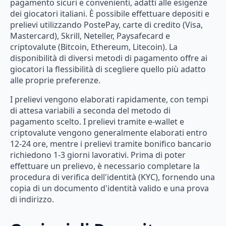
pagamento sicuri e convenienti, adatti alle esigenze
dei giocatori italiani. È possibile effettuare depositi e
prelievi utilizzando PostePay, carte di credito (Visa,
Mastercard), Skrill, Neteller, Paysafecard e
criptovalute (Bitcoin, Ethereum, Litecoin). La
disponibilità di diversi metodi di pagamento offre ai
giocatori la flessibilità di scegliere quello più adatto
alle proprie preferenze.
I prelievi vengono elaborati rapidamente, con tempi
di attesa variabili a seconda del metodo di
pagamento scelto. I prelievi tramite e-wallet e
criptovalute vengono generalmente elaborati entro
12-24 ore, mentre i prelievi tramite bonifico bancario
richiedono 1-3 giorni lavorativi. Prima di poter
effettuare un prelievo, è necessario completare la
procedura di verifica dell'identità (KYC), fornendo una
copia di un documento d'identità valido e una prova
di indirizzo.