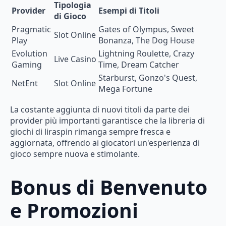
Tipologia
Provider
Esempi di Titoli
di Gioco
Pragmatic
Gates of Olympus, Sweet
Slot Online
Play
Bonanza, The Dog House
Evolution
Lightning Roulette, Crazy
Live Casino
Gaming
Time, Dream Catcher
Starburst, Gonzo's Quest,
NetEnt
Slot Online
Mega Fortune
La costante aggiunta di nuovi titoli da parte dei
provider più importanti garantisce che la libreria di
giochi di liraspin rimanga sempre fresca e
aggiornata, offrendo ai giocatori un'esperienza di
gioco sempre nuova e stimolante.
Bonus di Benvenuto
e Promozioni