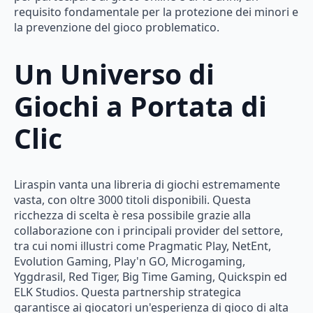
requisito fondamentale per la protezione dei minori e
la prevenzione del gioco problematico.
Un Universo di
Giochi a Portata di
Clic
Liraspin vanta una libreria di giochi estremamente
vasta, con oltre 3000 titoli disponibili. Questa
ricchezza di scelta è resa possibile grazie alla
collaborazione con i principali provider del settore,
tra cui nomi illustri come Pragmatic Play, NetEnt,
Evolution Gaming, Play'n GO, Microgaming,
Yggdrasil, Red Tiger, Big Time Gaming, Quickspin ed
ELK Studios. Questa partnership strategica
garantisce ai giocatori un'esperienza di gioco di alta