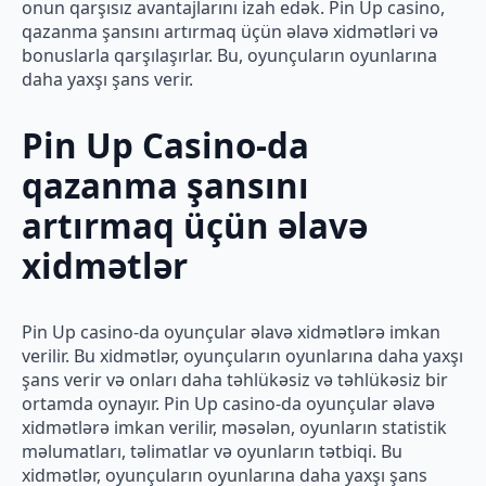
onun qarşısız avantajlarını izah edək. Pin Up casino,
qazanma şansını artırmaq üçün əlavə xidmətləri və
bonuslarla qarşılaşırlar. Bu, oyunçuların oyunlarına
daha yaxşı şans verir.
Pin Up Casino-da
qazanma şansını
artırmaq üçün əlavə
xidmətlər
Pin Up casino-da oyunçular əlavə xidmətlərə imkan
verilir. Bu xidmətlər, oyunçuların oyunlarına daha yaxşı
şans verir və onları daha təhlükəsiz və təhlükəsiz bir
ortamda oynayır. Pin Up casino-da oyunçular əlavə
xidmətlərə imkan verilir, məsələn, oyunların statistik
məlumatları, təlimatlar və oyunların tətbiqi. Bu
xidmətlər, oyunçuların oyunlarına daha yaxşı şans