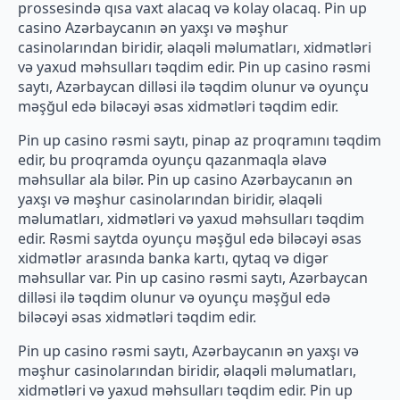
prossesində qısa vaxt alacaq və kolay olacaq. Pin up
casino Azərbaycanın ən yaxşı və məşhur
casinolarından biridir, əlaqəli məlumatları, xidmətləri
və yaxud məhsulları təqdim edir. Pin up casino rəsmi
saytı, Azərbaycan dilləsi ilə təqdim olunur və oyunçu
məşğul edə biləcəyi əsas xidmətləri təqdim edir.
Pin up casino rəsmi saytı, pinap az proqramını təqdim
edir, bu proqramda oyunçu qazanmaqla əlavə
məhsullar ala bilər. Pin up casino Azərbaycanın ən
yaxşı və məşhur casinolarından biridir, əlaqəli
məlumatları, xidmətləri və yaxud məhsulları təqdim
edir. Rəsmi saytda oyunçu məşğul edə biləcəyi əsas
xidmətlər arasında banka kartı, qytaq və digər
məhsullar var. Pin up casino rəsmi saytı, Azərbaycan
dilləsi ilə təqdim olunur və oyunçu məşğul edə
biləcəyi əsas xidmətləri təqdim edir.
Pin up casino rəsmi saytı, Azərbaycanın ən yaxşı və
məşhur casinolarından biridir, əlaqəli məlumatları,
xidmətləri və yaxud məhsulları təqdim edir. Pin up