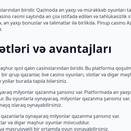
larından biridir. Qazinoda ən yaxşı və mürəkkəb oyunları tap
asino rəsmi saytında ən çox istifadə edilən və təhlükəsizlik s
ə, ən yaxşı bonuslar və təlimatlar ilə birlikdə. Pinup casino
.
tləri və avantajları
əşhur qızıl qalın casinolarından biridir. Bu platforma qoşu
iş bir qrup qazanlar, live casino oyunları, slotlar və digər 
llar burada tapıla bilərsiniz.
raq milyonlar qazanma şansınız var. Platformada ən yaxşı v
r. Bu oyunlarla oynayaraq, milyonlar qazanma şansınız var
məşq olaraq oynayabilirsiniz.
 qazanlarla oynayaraq milyonlar qazanma şansınız var.
otlar və digər məşhur oyunlar mövcuddur.
 və məşruiyyətli bir ortamda oyun oynayabilirsiniz.