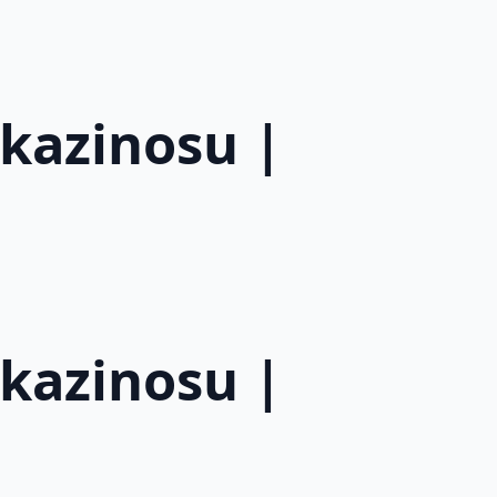
 kazinosu |
 kazinosu |