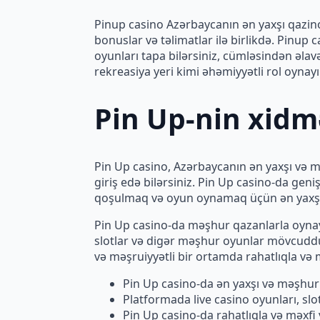
Pinup casino Azərbaycanın ən yaxşı qazino
bonuslar və təlimatlar ilə birlikdə. Pinup c
oyunları tapa bilərsiniz, cümləsindən əlav
rekreasiya yeri kimi əhəmiyyətli rol oynayır
Pin Up-nin xidmə
Pin Up casino, Azərbaycanın ən yaxşı və m
giriş edə bilərsiniz. Pin Up casino-da gen
qoşulmaq və oyun oynamaq üçün ən yaxşı yo
Pin Up casino-da məşhur qazanlarla oynaya
slotlar və digər məşhur oyunlar mövcuddu
və məşruiyyətli bir ortamda rahatlıqla və 
Pin Up casino-da ən yaxşı və məşhur
Platformada live casino oyunları, sl
Pin Up casino-da rahatlıqla və məxfi