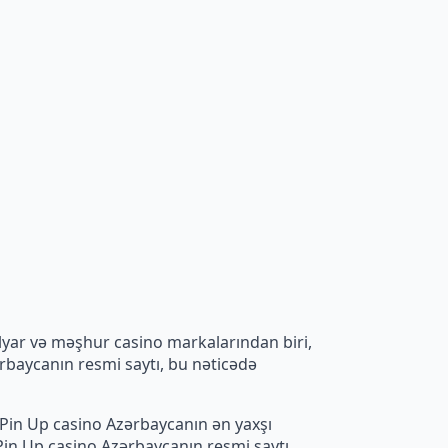
lyar və məşhur casino markalarından biri,
ərbaycanın resmi saytı, bu nəticədə
. Pin Up casino Azərbaycanın ən yaxşı
Pin Up casino Azərbaycanın resmi saytı,