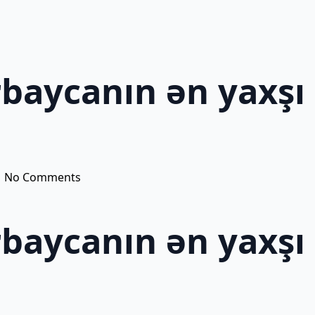
rbaycanın ən yaxşı
No Comments
rbaycanın ən yaxşı