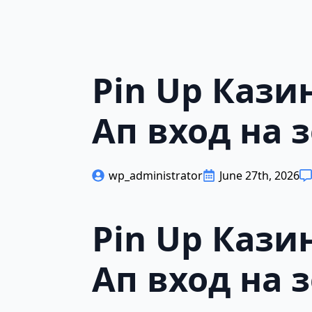
Pin Up Кази
Ап вход на з
wp_administrator
June 27th, 2026
Pin Up Кази
Ап вход на з