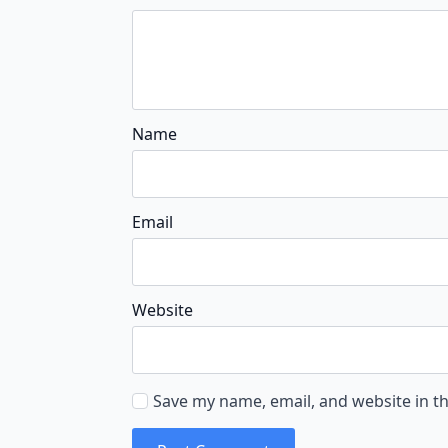
Name
Email
Website
Save my name, email, and website in th