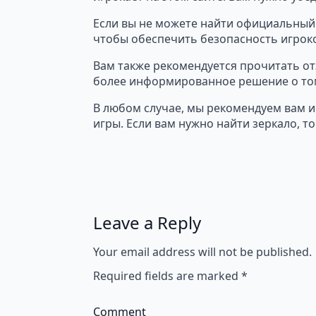
Если вы не можете найти официальный 
чтобы обеспечить безопасность игрок
Вам также рекомендуется прочитать отз
более информированное решение о том,
В любом случае, мы рекомендуем вам и
игры. Если вам нужно найти зеркало, т
Leave a Reply
Your email address will not be published.
Required fields are marked
*
Comment