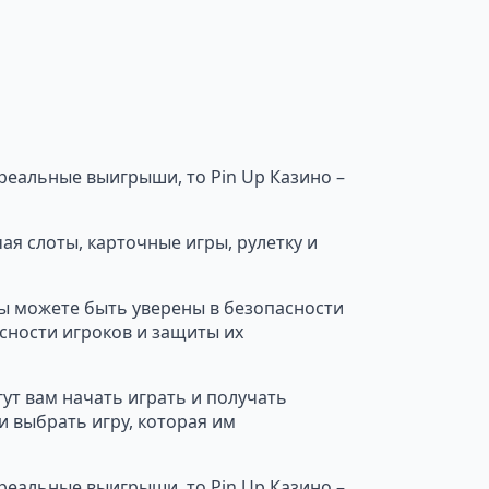
реальные выигрыши, то Pin Up Казино –
ая слоты, карточные игры, рулетку и
 вы можете быть уверены в безопасности
сности игроков и защиты их
ут вам начать играть и получать
и выбрать игру, которая им
реальные выигрыши, то Pin Up Казино –