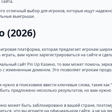
сайта.
это отличный выбор для игроков, которые ищут надежно
альные выигрыши.
 (2026)
-игровая платформа, которая предлагает игрокам широк
ь играть, вам нужно зарегистрироваться на сайте и сде
альный сайт Pin Up Казино, то вам может помочь зеркал
о с измененным доменом. Это позволяет игрокам продо
 нужно в поисковике ввести ключевые слова, такие как “
быть предложено несколько результатов, но вам нужно
зино может быть заблокировано в вашей стране, поэтом
иться, что вы играете на официальном сайте, а не на зе