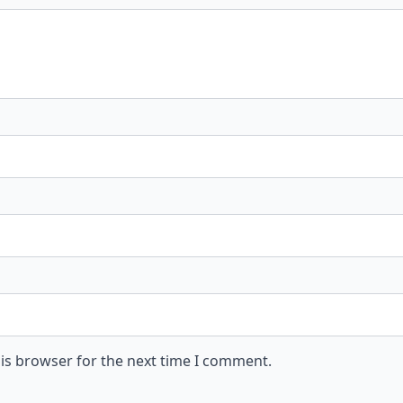
is browser for the next time I comment.