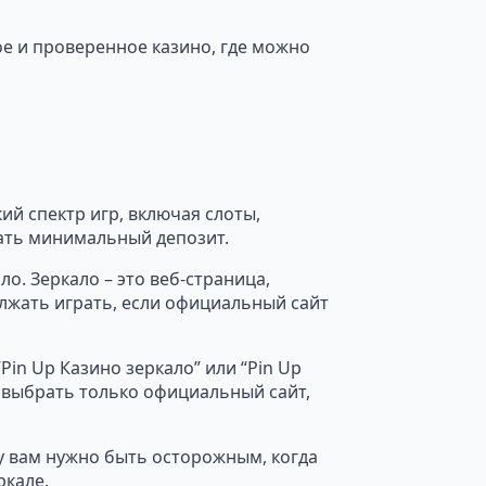
е и проверенное казино, где можно
ий спектр игр, включая слоты,
лать минимальный депозит.
о. Зеркало – это веб-страница,
лжать играть, если официальный сайт
Pin Up Казино зеркало” или “Pin Up
 выбрать только официальный сайт,
у вам нужно быть осторожным, когда
ркале.