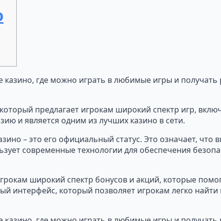
о
 казино, где можно играть в любимые игры и получать 
 который предлагает игрокам широкий спектр игр, включ
ию и является одним из лучших казино в сети.
зино – это его официальный статус. Это означает, что
ьзует современные технологии для обеспечения безопа
игрокам широкий спектр бонусов и акций, которые помог
ый интерфейс, который позволяет игрокам легко найти 
 казино, где можно играть в любимые игры и получать 