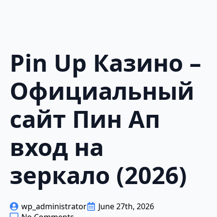
Pin Up Казино –
Официальный
сайт Пин Ап
вход на
зеркало (2026)
wp_administrator
June 27th, 2026