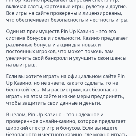
включая слоты, карточные игры, рулетку и другие.
Все игры на сайте проверены и лицензированы,
что обеспечивает безопасность и честность игры.
Один из преимуществ Pin Up Казино – это его
система бонусов и лояльности. Казино предлагает
различные бонусы и акции для новых и
постоянных игроков, что может помочь вам
увеличить свой банкролл и улучшить свои шансы
на выигрыш.
Если вы хотите играть на официальном сайте Pin
Up Казино, но не знаете, как это сделать, то не
беспокойтесь. Мы рассмотрим, как безопасно
играть на этом сайте и какие меры предпринять,
чтобы защитить свои данные и деньги.
В целом, Pin Up Казино – это надежное и
проверенное онлайн-казино, которое предлагает
широкий спектр игр и бонусов. Если вы ищете
безопасного и честного казино, где можно играть