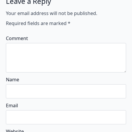
Leave a Reply
Your email address will not be published.
Required fields are marked
*
Comment
Name
Email
Website