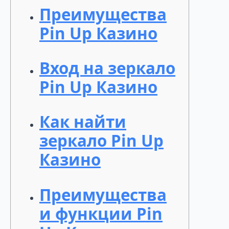
Преимущества
Pin Up Казино
Вход на зеркало
Pin Up Казино
Как найти
зеркало Pin Up
Казино
Преимущества
и функции Pin