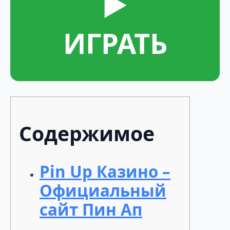
▶️
ИГРАТЬ
Содержимое
Pin Up Казино –
Официальный
сайт Пин Ап