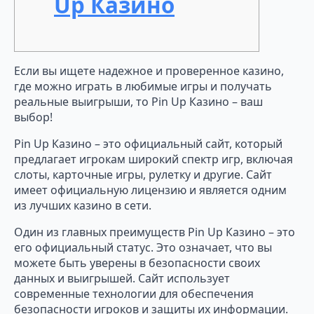
Up Казино
Если вы ищете надежное и проверенное казино,
где можно играть в любимые игры и получать
реальные выигрыши, то Pin Up Казино – ваш
выбор!
Pin Up Казино – это официальный сайт, который
предлагает игрокам широкий спектр игр, включая
слоты, карточные игры, рулетку и другие. Сайт
имеет официальную лицензию и является одним
из лучших казино в сети.
Один из главных преимуществ Pin Up Казино – это
его официальный статус. Это означает, что вы
можете быть уверены в безопасности своих
данных и выигрышей. Сайт использует
современные технологии для обеспечения
безопасности игроков и защиты их информации.