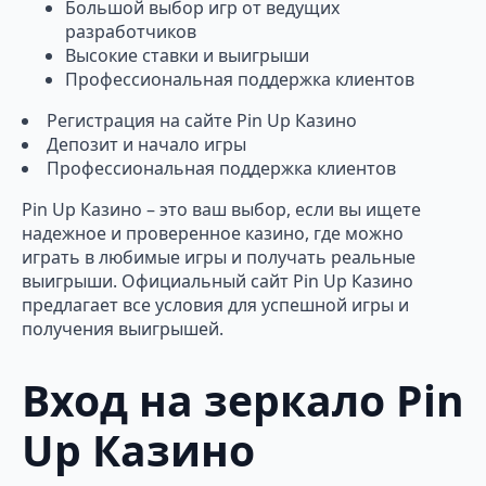
Большой выбор игр от ведущих
разработчиков
Высокие ставки и выигрыши
Профессиональная поддержка клиентов
Регистрация на сайте Pin Up Казино
Депозит и начало игры
Профессиональная поддержка клиентов
Pin Up Казино – это ваш выбор, если вы ищете
надежное и проверенное казино, где можно
играть в любимые игры и получать реальные
выигрыши. Официальный сайт Pin Up Казино
предлагает все условия для успешной игры и
получения выигрышей.
Вход на зеркало Pin
Up Казино