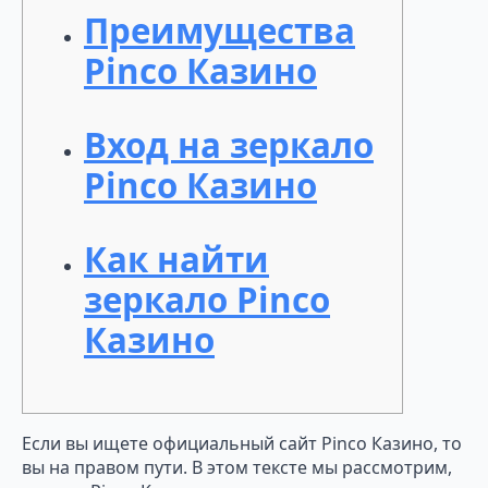
Преимущества
Pinco Казино
Вход на зеркало
Pinco Казино
Как найти
зеркало Pinco
Казино
Если вы ищете официальный сайт Pinco Казино, то
вы на правом пути. В этом тексте мы рассмотрим,