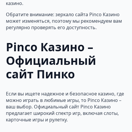
казино.
Обратите внимание: зеркало сайта Pinco Казино
может изменяться, поэтому мы рекомендуем вам
регулярно проверять его доступность.
Pinco Казино –
Официальный
сайт Пинко
Если вы ищете надежное и безопасное казино, где
можно играть в любимые игры, то Pinco Казино –
ваш выбор. Официальный сайт Pinco Казино
предлагает широкий спектр игр, включая слоты,
карточные игры и рулетку.