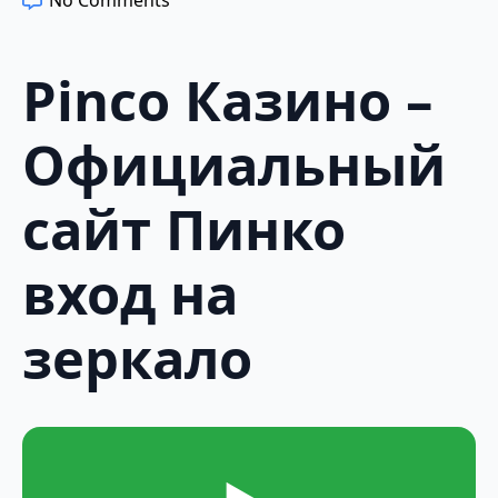
No Comments
Pinco Казино –
Официальный
сайт Пинко
вход на
зеркало