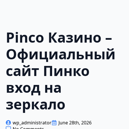
Pinco Казино –
Официальный
сайт Пинко
вход на
зеркало
wp_administrator
June 28th, 2026