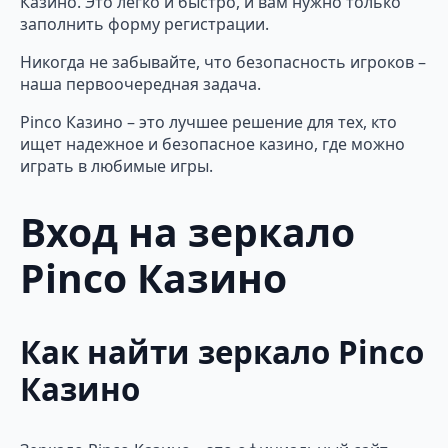
Казино. Это легко и быстро, и вам нужно только
заполнить форму регистрации.
Никогда не забывайте, что безопасность игроков –
наша первоочередная задача.
Pinco Казино – это лучшее решение для тех, кто
ищет надежное и безопасное казино, где можно
играть в любимые игры.
Вход на зеркало
Pinco Казино
Как найти зеркало Pinco
Казино