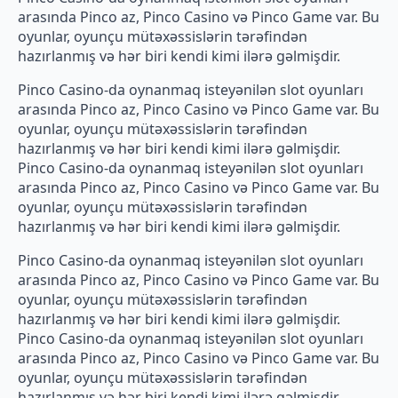
arasında Pinco az, Pinco Casino və Pinco Game var. Bu
oyunlar, oyunçu mütəxəssislərin tərəfindən
hazırlanmış və hər biri kendi kimi ilərə gəlmişdir.
Pinco Casino-da oynanmaq isteyənilən slot oyunları
arasında Pinco az, Pinco Casino və Pinco Game var. Bu
oyunlar, oyunçu mütəxəssislərin tərəfindən
hazırlanmış və hər biri kendi kimi ilərə gəlmişdir.
Pinco Casino-da oynanmaq isteyənilən slot oyunları
arasında Pinco az, Pinco Casino və Pinco Game var. Bu
oyunlar, oyunçu mütəxəssislərin tərəfindən
hazırlanmış və hər biri kendi kimi ilərə gəlmişdir.
Pinco Casino-da oynanmaq isteyənilən slot oyunları
arasında Pinco az, Pinco Casino və Pinco Game var. Bu
oyunlar, oyunçu mütəxəssislərin tərəfindən
hazırlanmış və hər biri kendi kimi ilərə gəlmişdir.
Pinco Casino-da oynanmaq isteyənilən slot oyunları
arasında Pinco az, Pinco Casino və Pinco Game var. Bu
oyunlar, oyunçu mütəxəssislərin tərəfindən
hazırlanmış və hər biri kendi kimi ilərə gəlmişdir.