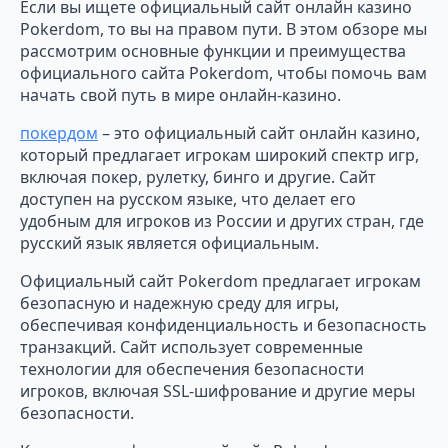
Если вы ищете официальный сайт онлайн казино
Pokerdom, то вы на правом пути. В этом обзоре мы
рассмотрим основные функции и преимущества
официального сайта Pokerdom, чтобы помочь вам
начать свой путь в мире онлайн-казино.
покердом
– это официальный сайт онлайн казино,
который предлагает игрокам широкий спектр игр,
включая покер, рулетку, бинго и другие. Сайт
доступен на русском языке, что делает его
удобным для игроков из России и других стран, где
русский язык является официальным.
Официальный сайт Pokerdom предлагает игрокам
безопасную и надежную среду для игры,
обеспечивая конфиденциальность и безопасность
транзакций. Сайт использует современные
технологии для обеспечения безопасности
игроков, включая SSL-шифрование и другие меры
безопасности.